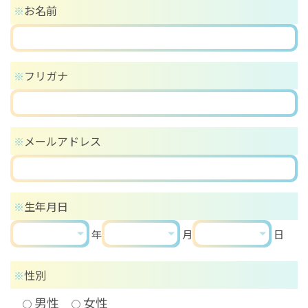
お名前
※
フリガナ
※
メールアドレス
※
生年月日
※
年
月
日
性別
※
男性
女性