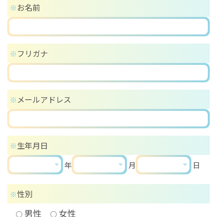
お名前
※
フリガナ
※
メールアドレス
※
生年月日
※
年
月
日
性別
※
男性
女性