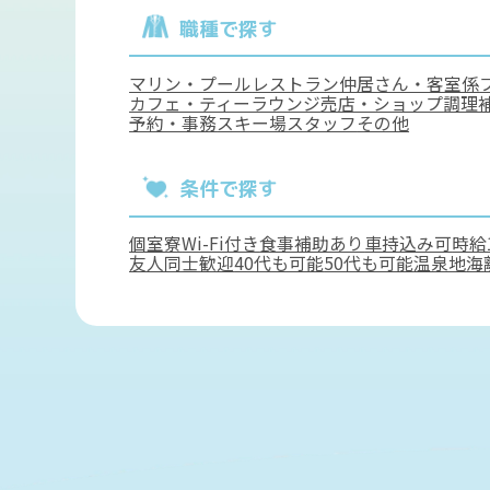
職種で探す
マリン・プール
レストラン
仲居さん・客室係
カフェ・ティーラウンジ
売店・ショップ
調理
予約・事務
スキー場スタッフ
その他
条件で探す
個室寮
Wi-Fi付き
食事補助あり
車持込み可
時給
友人同士歓迎
40代も可能
50代も可能
温泉地
海