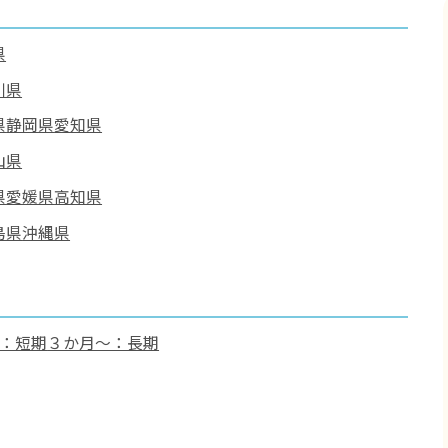
県
川県
県
静岡県
愛知県
山県
県
愛媛県
高知県
島県
沖縄県
月：短期
３か月～：長期