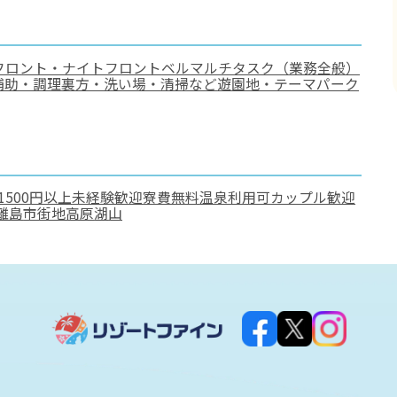
フロント・ナイトフロント
ベル
マルチタスク（業務全般）
補助・調理
裏方・洗い場・清掃など
遊園地・テーマパーク
1500円以上
未経験歓迎
寮費無料
温泉利用可
カップル歓迎
離島
市街地
高原
湖
山