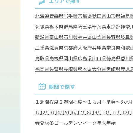
エリアで探す
北海道
青森県
岩手県
宮城県
秋田県
山形県
福島
茨城県
栃木県
群馬県
埼玉県
千葉県
東京都
神奈
新潟県
富山県
石川県
福井県
山梨県
長野県
岐阜
三重県
滋賀県
京都府
大阪府
兵庫県
奈良県
和歌
鳥取県
島根県
岡山県
広島県
山口県
徳島県
香川
福岡県
佐賀県
長崎県
熊本県
大分県
宮崎県
鹿児
期間で探す
１週間程度
２週間程度
～１カ月：単発
～3か
1月
2月
3月
4月
5月
6月
7月
8月
9月
10月
11月
12月
春
夏
秋
冬
ゴールデンウィーク
年末年始