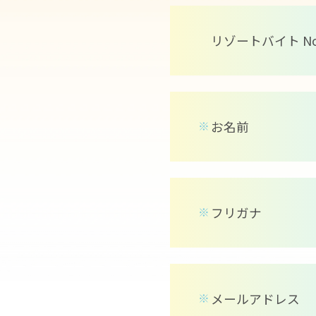
リゾートバイト N
お名前
※
フリガナ
※
メールアドレス
※