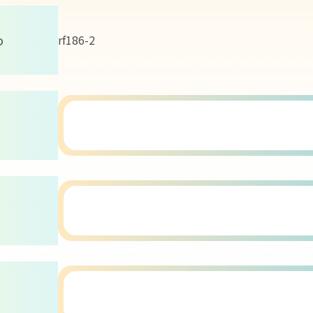
o
rf186-2