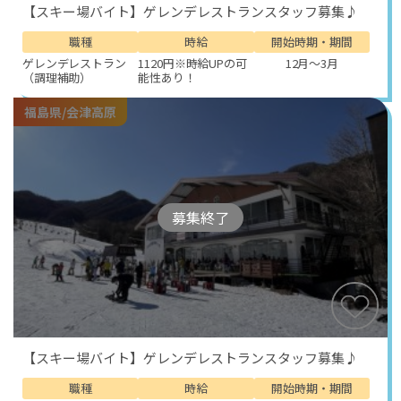
【スキー場バイト】ゲレンデレストランスタッフ募集♪
職種
時給
開始時期・期間
ゲレンデレストラン
1120円※時給UPの可
12月～3月
（調理補助）
能性あり！
福島県/会津高原
募集終了
【スキー場バイト】ゲレンデレストランスタッフ募集♪
職種
時給
開始時期・期間