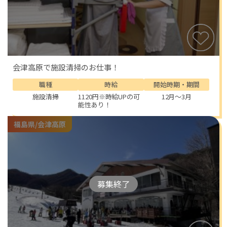
会津高原で施設清掃のお仕事！
職種
時給
開始時期・期間
施設清掃
1120円※時給UPの可
12月～3月
能性あり！
福島県/会津高原
募集終了