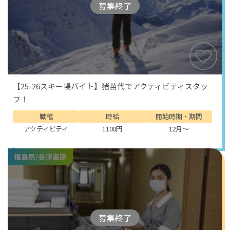
募集終了
【25-26スキー場バイト】猪苗代でアクティビティスタッ
フ！
職種
時給
開始時期・期間
アクティビティ
1100円
12月～
福島県/会津高原
募集終了