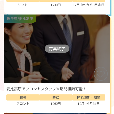
リフト
1230円
12月中旬から3月末日
岩手県/安比高原
募集終了
安比高原でフロントスタッフ※期間相談可能！
職種
時給
開始時期・期間
フロント
1260円
12月～3月31日