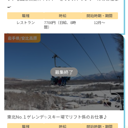
🍳
職種
時給
開始時期・期間
レストラン
7700円（日給、8時
12月～
間）
岩手県/安比高原
募集終了
東北No.１ゲレンデ✨スキー場でリフト係のお仕事♪
職種
時給
開始時期・期間