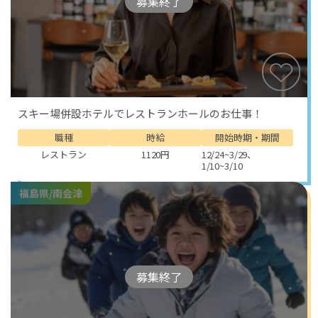
募集終了
スキー場併設ホテルでレストランホールのお仕事！
職種
時給
開始時期・期間
レストラン
1120円
12/24~3/29、
1/10~3/10
福島県/南会津
募集終了