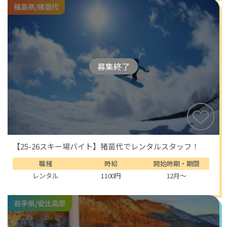
福島県/猪苗代
募集終了
【25-26スキー場バイト】猪苗代でレンタルスタッフ！
職種
時給
開始時期・期間
レンタル
1100円
12月～
岩手県/安比高原