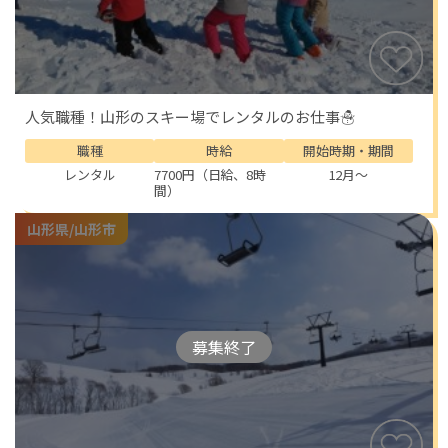
人気職種！山形のスキー場でレンタルのお仕事☃
職種
時給
開始時期・期間
レンタル
7700円（日給、8時
12月～
間）
山形県/山形市
募集終了