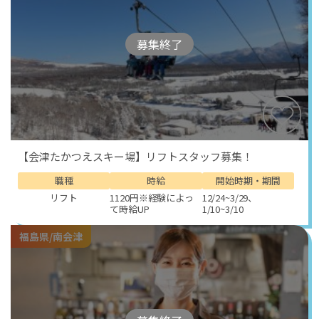
募集終了
【会津たかつえスキー場】リフトスタッフ募集！
職種
時給
開始時期・期間
リフト
1120円※経験によっ
12/24~3/29、
て時給UP
1/10~3/10
福島県/南会津