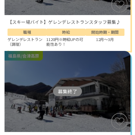
【スキー場バイト】ゲレンデレストランスタッフ募集♪
職種
時給
開始時期・期間
ゲレンデレストラン
1120円※時給UPの可
12月～3月
（調理）
能性あり！
福島県/会津高原
募集終了