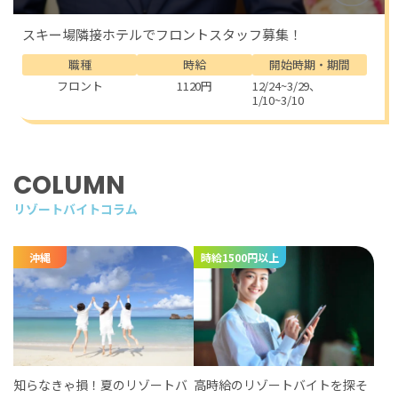
スキー場隣接ホテルでフロントスタッフ募集！
職種
時給
開始時期・期間
フロント
1120円
12/24~3/29、
1/10~3/10
COLUMN
リゾートバイトコラム
沖縄
時給1500円以上
知らなきゃ損！夏のリゾートバ
高時給のリゾートバイトを探そ