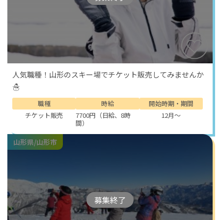
人気職種！山形のスキー場でチケット販売してみませんか
☃
職種
時給
開始時期・期間
チケット販売
7700円（日給、8時
12月～
間）
山形県/山形市
募集終了