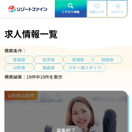
こだわり検索
お気に入り
ログイン
求人情報一覧
検索条件：
青森県
岩手県
宮城県
秋田県
山形県
福島県
スキー場スタッフ
検索結果：
19件中19件を表示
山形県/山形市
募集終了