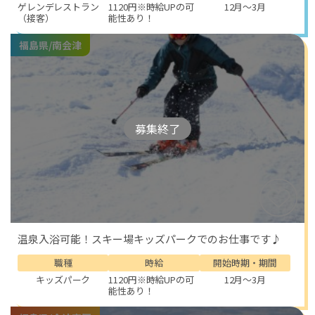
ゲレンデレストラン
1120円※時給UPの可
12月～3月
（接客）
能性あり！
福島県/南会津
募集終了
温泉入浴可能！スキー場キッズパークでのお仕事です♪
職種
時給
開始時期・期間
キッズパーク
1120円※時給UPの可
12月～3月
能性あり！