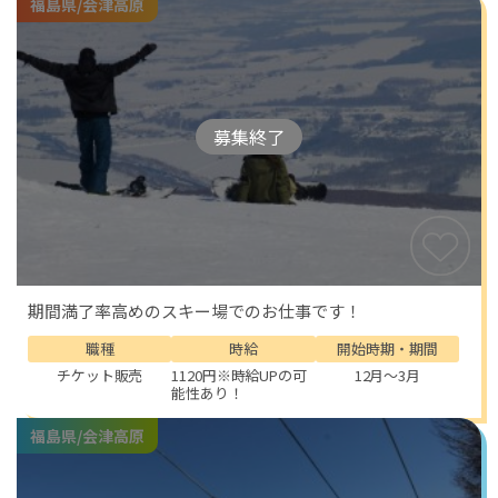
福島県/会津高原
募集終了
期間満了率高めのスキー場でのお仕事です！
職種
時給
開始時期・期間
チケット販売
1120円※時給UPの可
12月～3月
能性あり！
福島県/会津高原