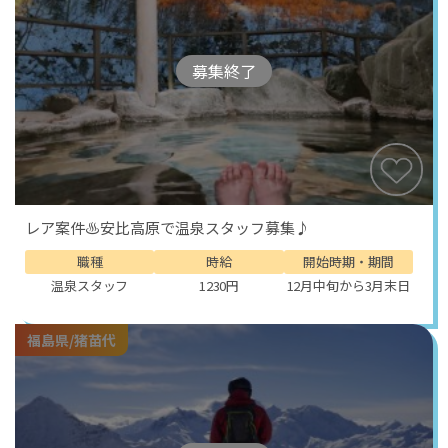
募集終了
レア案件♨安比高原で温泉スタッフ募集♪
職種
時給
開始時期・期間
温泉スタッフ
1230円
12月中旬から3月末日
福島県/猪苗代