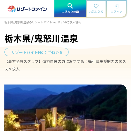
こだわり検索
お気に入り
ログイン
栃木県/鬼怒川温泉のリゾートバイトNo.rf437-6の求人情報
栃木県/鬼怒川温泉
リゾートバイトNo：
rf437-6
【裏方全般スタッフ】体力自慢の方におすすめ！福利厚生が魅力のおス
スメ求人