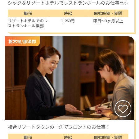
シックなリゾートホテルでレストランホールのお仕事🍴✨
職種
時給
開始時期・期間
リゾートホテルでのレ
1,260円
即日～3ヶ月以上
ストランホール業務
栃木県/那須郡
複合リゾートタウンの一角でフロントのお仕事！
職種
時給
開始時期・期間