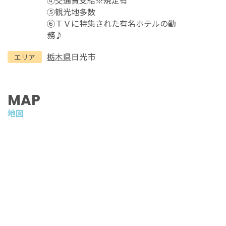
⑤観光地多数
⑥ＴＶに特集された有名ホテルの勤
務♪
栃木県
日光市
エリア
MAP
地図