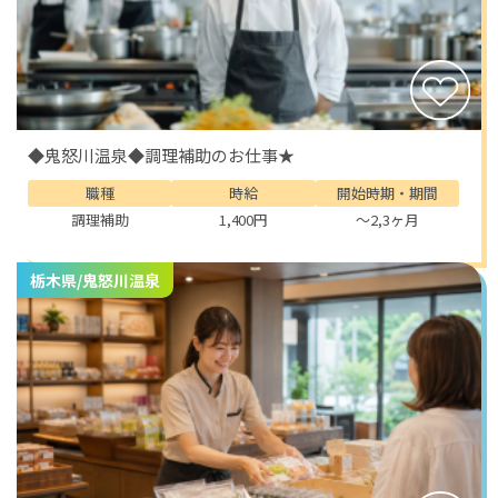
◆鬼怒川温泉◆調理補助のお仕事★
職種
時給
開始時期・期間
調理補助
1,400円
～2,3ヶ月
栃木県/鬼怒川温泉