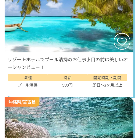
リゾートホテルでプール清掃のお仕事♪目の前は美しいオ
ーシャンビュー！
職種
時給
開始時期・期間
プール清掃
980円
即日～3ヶ月以上
沖縄県/宮古島