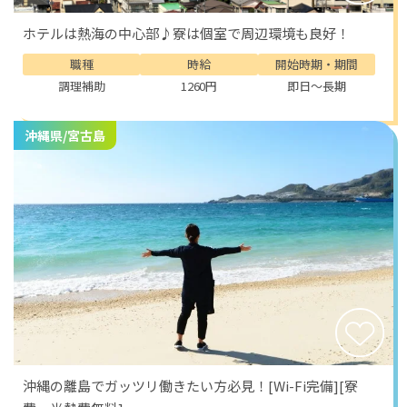
ホテルは熱海の中心部♪寮は個室で周辺環境も良好！
職種
時給
開始時期・期間
調理補助
1260円
即日～長期
沖縄県/宮古島
沖縄の離島でガッツリ働きたい方必見！[Wi-Fi完備][寮