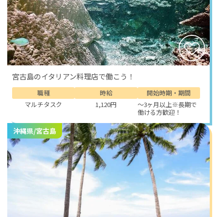
宮古島のイタリアン料理店で働こう！
職種
時給
開始時期・期間
マルチタスク
1,120円
～3ヶ月以上※長期で
働ける方歓迎！
沖縄県/宮古島