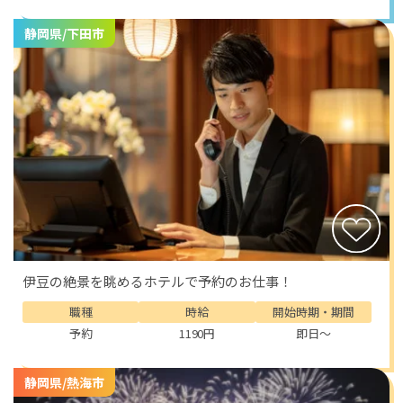
静岡県/下田市
伊豆の絶景を眺めるホテルで予約のお仕事！
職種
時給
開始時期・期間
予約
1190円
即日～
静岡県/熱海市