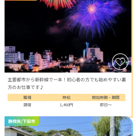
主要都市から新幹線で一本！初心者の方でも始めやすい裏
方のお仕事です♪
職種
時給
開始時期・期間
調理
1,400円
即日～
静岡県/下田市