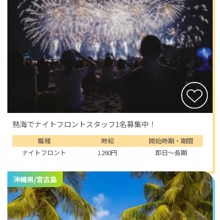
熱海でナイトフロントスタッフ1名募集中！
職種
時給
開始時期・期間
ナイトフロント
1260円
即日～長期
沖縄県/宮古島