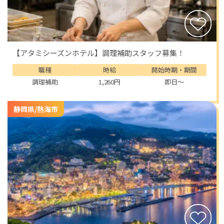
【アタミシーズンホテル】調理補助スタッフ募集！
職種
時給
開始時期・期間
調理補助
1,260円
即日～
静岡県/熱海市