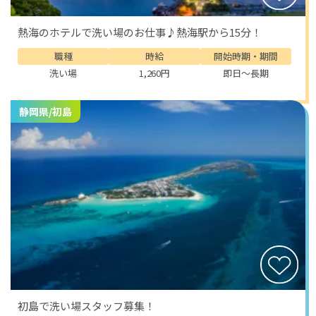
熱海のホテルで洗い場のお仕事♪熱海駅から15分！
職種
時給
開始時期・期間
洗い場
1,260円
即日～長期
静岡県/初島
初島で洗い場スタッフ募集！