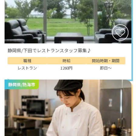
静岡県/下田でレストランスタッフ募集♪
職種
時給
開始時期・期間
レストラン
1260円
即日～
静岡県/熱海市