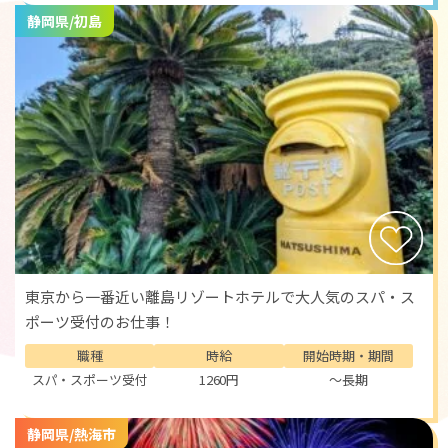
静岡県/初島
東京から一番近い離島リゾートホテルで大人気のスパ・ス
ポーツ受付のお仕事！
職種
時給
開始時期・期間
スパ・スポーツ受付
1260円
～長期
静岡県/熱海市