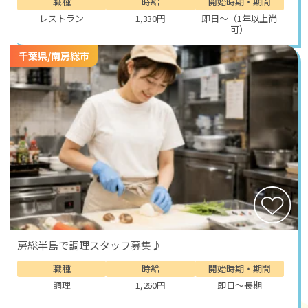
職種
時給
開始時期・期間
レストラン
1,330円
即日～（1年以上尚
可）
千葉県/南房総市
房総半島で調理スタッフ募集♪
職種
時給
開始時期・期間
調理
1,260円
即日～長期