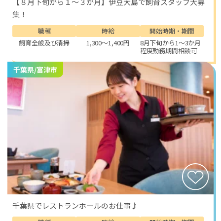
【８月下旬から１～３か月】伊豆大島で飼育スタッフ大募
集！
職種
時給
開始時期・期間
飼育全般及び清掃
1,300～1,400円
8月下旬から1～3か月
程度勤務期間相談可
千葉県/富津市
千葉県でレストランホールのお仕事♪