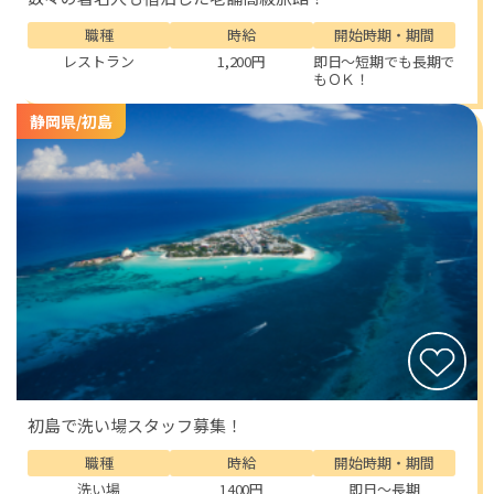
職種
時給
開始時期・期間
レストラン
1,200円
即日～短期でも長期で
もＯＫ！
静岡県/初島
初島で洗い場スタッフ募集！
職種
時給
開始時期・期間
洗い場
1400円
即日～長期