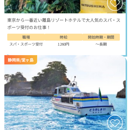
仕事の合間に見上げる青空、夕方の潮風、夜に広がる星
空。
それらすべてが、ここでしか味わえない「日常」になり
東京から一番近い離島リゾートホテルで大人気のスパ・ス
ます！
ポーツ受付のお仕事！
職種
時給
開始時期・期間
スパ・スポーツ受付
1260円
～長期
静岡県/堂ヶ島