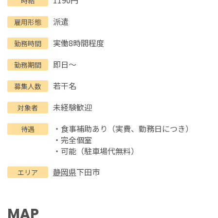
時給
派遣
雇用形態
実働8時間程度
勤務時間
即日～
勤務期間
若干名
募集人数
未経験歓迎
対象者
・食事補助あり（実費、勤務日につき）
待遇
・完全個室
・可能（駐車場代無料）
静岡県
下田市
エリア
MAP