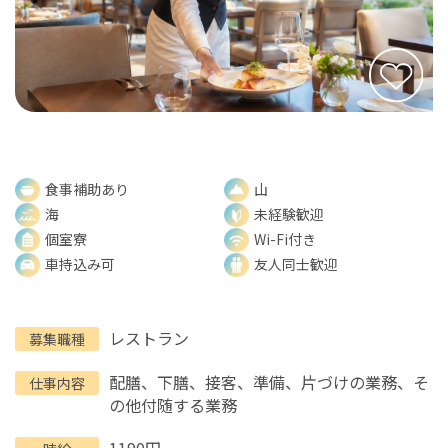
食事補助あり
山
海
未経験歓迎
個室寮
Wi-Fi付き
車持込み可
友人同士歓迎
レストラン
募集職種
配膳、下膳、接客、準備、片づけの業務、そ
仕事内容
の他付随する業務
1190円