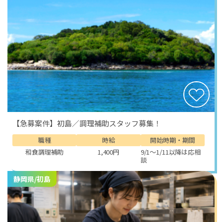
難しい経験や資格は必要ありません。
笑顔で「いらっしゃいませ」と言える方なら大歓迎で
す。
未経験から始めたスタッフも多く、先輩が一つずつ丁寧
に教えてくれるので安心です。
勤務時間は実働8時間程度。
食事補助があり、勤務日には温かいまかないがつきま
す。
完全個室の寮が用意されており、プライベートの時間も
確保できます。
車の持ち込みも可能で、駐車場代は無料。休日には、海
【急募案件】初島／調理補助スタッフ募集！
沿いの道をドライブしてリフレッシュできます。
職種
時給
開始時期・期間
下田の魅力は、何といってもその海の美しさ。
和食調理補助
1,400円
9/1～1/11以降は応相
談
「白浜大浜海岸」は伊豆でも屈指の人気を誇るビーチ
で、透明度の高い海と白い砂浜が広がります。
静岡県/初島
夏には多くの人が訪れ、青空の下で海水浴やサーフィン
を楽しみます。
朝早く浜辺を歩くと、波の音と風の香りが心を整えてく
れます。