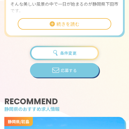
そんな美しい風景の中で一日が始まるのが静岡県下田市
です。
伊豆半島の南端にあるこの町は、昔から海とともに生き
続きを読む
てきた港町です。
江戸時代にペリーの黒船が来航し、国際交流の玄関口と
なった歴史を持つ下田。
今でもその面影を残しつつ、自然と文化が調和した穏や
条件変更
かなリゾート地として多くの人に愛されています。
この街で、旅人を迎えるレストランスタッフとして働い
てみませんか。
応募する
観光地でのリゾートバイトは、仕事の中に「旅」のよう
な時間がある特別な体験です。
今回募集するのは、ホテルや旅館内のレストランスタッ
RECOMMEND
フです。
静岡県のおすすめ求人情報
お客様のご案内、料理の配膳・下膳、ドリンクの提供、
テーブルセッティングや片づけなど、接客全般をお願い
静岡県/初島
します。