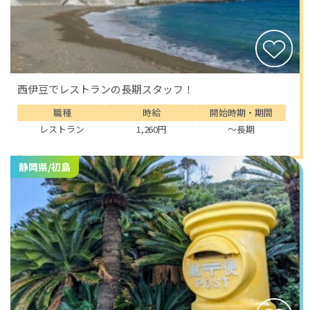
そんな風景が、ここ下田にはあります。
レストランの仕事は、お客様と直接向き合うおもてなし
の現場。
食事を通して「美味しかった」「また来たい」と言って
もらえる瞬間は、この仕事の何よりの喜びです。
西伊豆でレストランの長期スタッフ！
お客様の笑顔を見ながら、料理を丁寧に運び、言葉を交
職種
時給
開始時期・期間
わす。
そのひとつひとつが、心を温かくしてくれます。
レストラン
1,260円
～長期
そして何より、下田の人々はとても親切です。
静岡県/初島
地元の方が「おつかれさま」「がんばってるね」と声を
かけてくれることも珍しくありません。
観光地でありながら、人との距離が近い。
働くうちに、この町そのものに愛着がわいてくるはずで
す。
海辺で働き、海辺で暮らす。そんなシンプルで贅沢な
日々を過ごせるのが、下田でのリゾートバイトの魅力で
す。