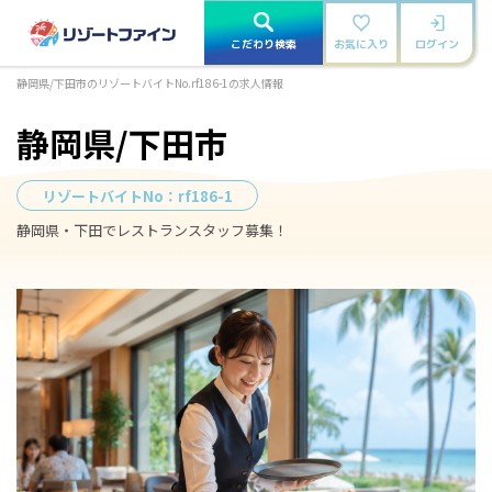
こだわり検索
お気に入り
ログイン
静岡県/下田市のリゾートバイトNo.rf186-1の求人情報
静岡県/下田市
リゾートバイトNo：
rf186-1
静岡県・下田でレストランスタッフ募集！