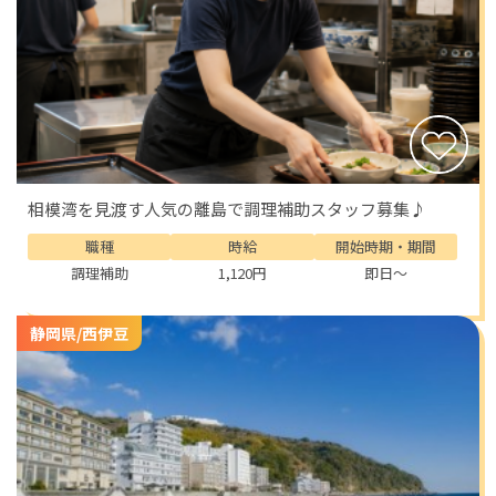
また、「鍋田浜」や「外浦海岸」は観光客が少なく、地
元の人に愛される静かなビーチ。
仕事の合間にふらっと立ち寄り、海を眺めながらコーヒ
ーを飲むのも贅沢なひとときです。
観光名所も多く、休日には町歩きも楽しめます。
「ペリーロード」は、石畳の小道の両側に柳が並び、古
民家を改装したカフェや雑貨店が並ぶ人気のスポット。
相模湾を見渡す人気の離島で調理補助スタッフ募集♪
夕暮れ時には川面に明かりが揺れ、旅情を誘います。
また、「下田海中水族館」では、海そのものを利用した
職種
時給
開始時期・期間
展示が特徴で、イルカたちが自由に泳ぐ姿を間近に見る
調理補助
1,120円
即日～
ことができます。
静岡県/西伊豆
自然も豊かで、春は桜、夏は青い海、秋は温泉、冬は水
仙と、四季折々に違う表情を見せます。
特に冬の「爪木崎公園」では、一面に咲く白い水仙が海
風に揺れ、その香りが町中を包み込みます。
仕事を終えたあと、夕日を見に行くだけで心が軽くな
る。