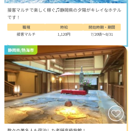
接客マルチで楽しく稼ぐ♫静岡県の夕陽がキレイなホテル
です！
職種
時給
開始時期・期間
接客マルチ
1,120円
7/20頃～8/31
静岡県/熱海市
数々の著名人も宿泊した老舗高級旅館！