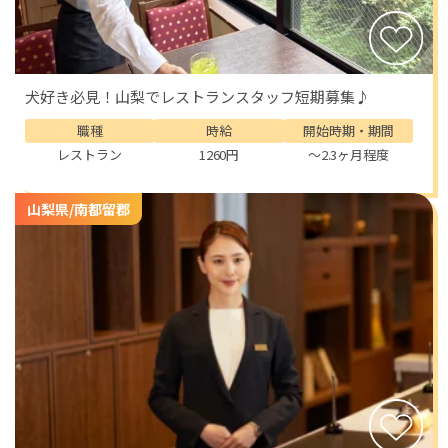
犬好き必見！山梨でレストランスタッフ短期募集♪
職種
時給
開始時期・期間
レストラン
1260円
～2.3ヶ月程度
山梨県/南都留郡