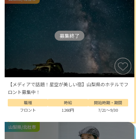
募集終了
【メディアで話題！星空が美しい宿】山梨県のホテルでフ
ロント募集中！
職種
時給
開始時期・期間
フロント
1260円
7/21～9/30
山梨県/北杜市