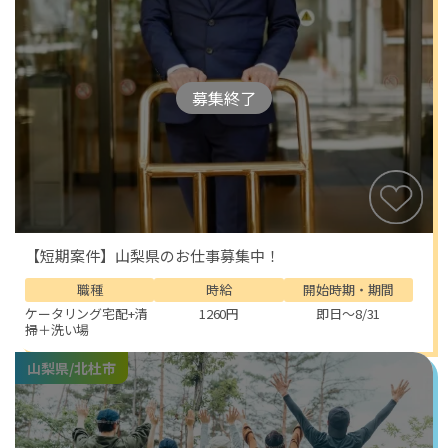
募集終了
【短期案件】山梨県のお仕事募集中！
職種
時給
開始時期・期間
ケータリング宅配+清
1260円
即日～8/31
掃＋洗い場
山梨県/北杜市