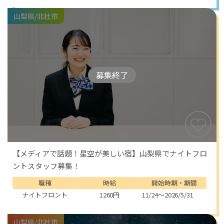
山梨県/北杜市
募集終了
【メディアで話題！星空が美しい宿】山梨県でナイトフロ
ントスタッフ募集！
職種
時給
開始時期・期間
ナイトフロント
1260円
11/24～2026/5/31
山梨県/北杜市