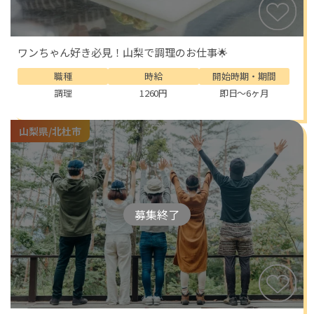
ワンちゃん好き必見！山梨で調理のお仕事🌟
職種
時給
開始時期・期間
調理
1260円
即日～6ヶ月
山梨県/北杜市
募集終了