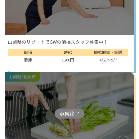
山梨県のリゾートでGWの清掃スタッフ募集中！
職種
時給
開始時期・期間
清掃
1260円
4/21～5/7
山梨県/北杜市
募集終了