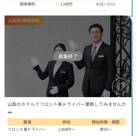
調理補助
1260円
4/21～5/11
山梨県/南都留郡
募集終了
山梨のホテルでフロント兼ドライバー業務してみませんか
🚗
職種
時給
開始時期・期間
フロント兼ドライバー
1260円～
即日～