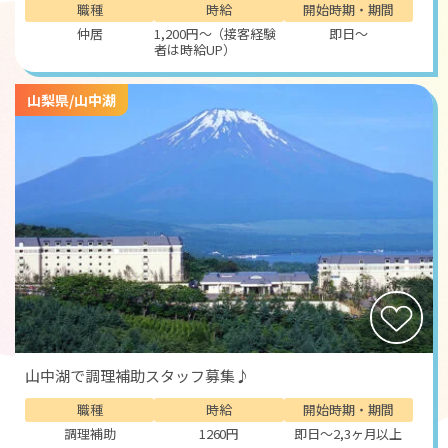
職種
時給
開始時期・期間
仲居
1,200円～（接客経験
即日～
者は時給UP）
山梨県/山中湖
山中湖で調理補助スタッフ募集♪
職種
時給
開始時期・期間
調理補助
1260円
即日～2,3ヶ月以上