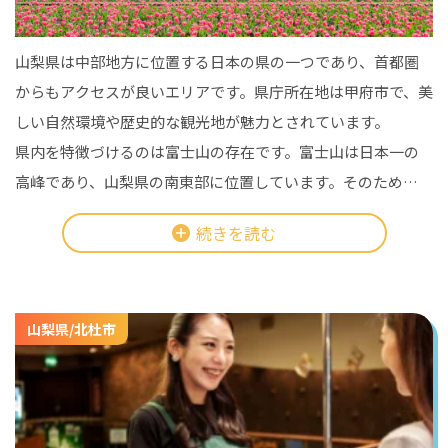
山梨県は中部地方に位置する日本の県の一つであり、首都圏
からもアクセスが良いエリアです。県庁所在地は甲府市で、美
しい自然環境や歴史的な観光地が魅力とされています。
県内を特徴づけるのは富士山の存在です。富士山は日本一の
高峰であり、山梨県の南東部に位置しています。そのため、県
内は富士山を望む絶好のロケーションが広がり、多くの観光
続きを読む
スポットが富士山を中心に展開されています。
例えば、富士五湖や富士急ハイランドなどが富士山周辺の魅
力的なスポットとして知られています。
山梨県/北杜市
また山梨県は日本のワインの名産地としても有名であり、勝
沼町などで美味しいワインが生産されています。ワイナリー
やワイン関連の観光も盛んで、ブドウ畑が美しい風景を作り
出しており、ブドウや桃を中心に別名『フルーツ王国』と称