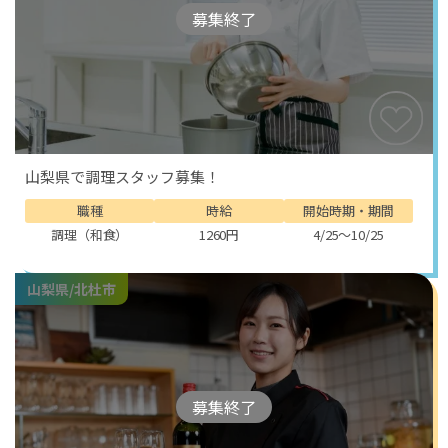
募集終了
山梨県で調理スタッフ募集！
職種
時給
開始時期・期間
調理（和食）
1260円
4/25～10/25
山梨県/北杜市
募集終了