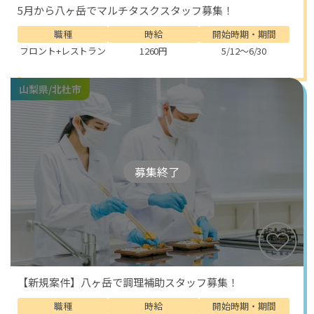
5月から八ヶ岳でマルチタスクスタッフ募集！
職種
時給
開始時期・期間
フロント+レストラン
1260円
5/12～6/30
山梨県/北杜市
募集終了
【新規案件】八ヶ岳で調理補助スタッフ募集！
職種
時給
開始時期・期間