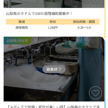
山梨県のホテルでGWの調理補助募集中！
職種
時給
開始時期・期間
調理補助
1260円
4/28～5/6
山梨県/北杜市
募集終了
【メディアで話題！星空が美しい宿】山梨県のホテルで洗