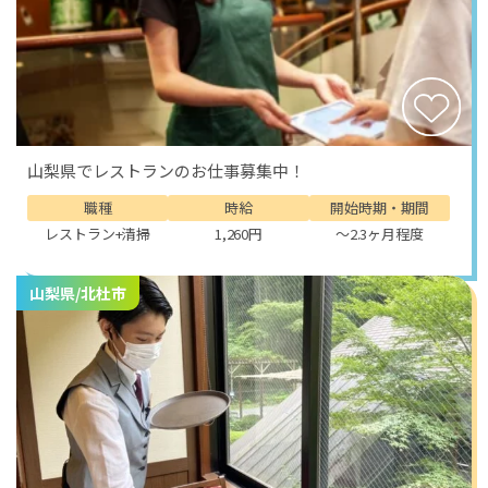
されています。
歴史的な面では甲府市には武田信玄の居城として知られる甲
府城跡があり、武田信玄ゆかりの地として歴史愛好者にも訪
れられています。
山梨県は四季折々の美しい風景、富士山の雄大な姿、美味し
いワインなどが訪れる人々を魅了する観光地となっていま
山梨県でレストランのお仕事募集中！
す。
職種
時給
開始時期・期間
レストラン+清掃
1,260円
～2.3ヶ月程度
山梨県/北杜市