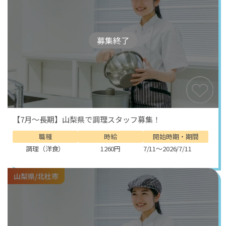
募集終了
【7月～長期】山梨県で調理スタッフ募集！
職種
時給
開始時期・期間
調理（洋食）
1260円
7/11～2026/7/11
山梨県/北杜市