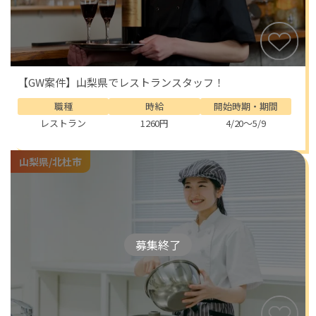
【GW案件】山梨県でレストランスタッフ！
職種
時給
開始時期・期間
レストラン
1260円
4/20～5/9
山梨県/北杜市
募集終了