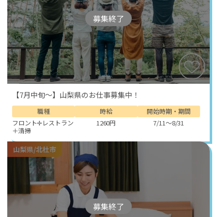
募集終了
【7月中旬～】山梨県のお仕事募集中！
職種
時給
開始時期・期間
フロント✛レストラン
1260円
7/11～8/31
＋清掃
山梨県/北杜市
募集終了