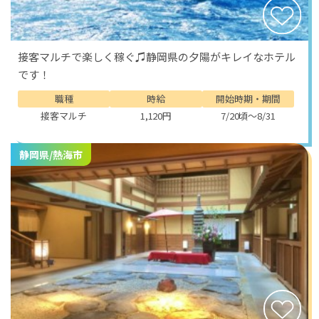
接客マルチで楽しく稼ぐ♫静岡県の夕陽がキレイなホテル
です！
職種
時給
開始時期・期間
接客マルチ
1,120円
7/20頃～8/31
静岡県/熱海市