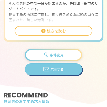
そんな景色の中で一日が始まるのが、静岡県下田市のリ
ゾートバイトです。
伊豆半島の南端に位置し、青く透き通る海と緑の山々に
囲まれた、美しい港町です。
どこか懐かしく、それでいて新しい発見があるこの地
続きを読む
で、働きながら暮らすリゾートバイトのご紹介です。
今回募集するのは、ホテルや旅館での調理補助スタッ
フ。
主な仕事内容は、食材のカット、仕込み、調理、盛り付
条件変更
けなど、料理の現場を支えるお仕事です。
和食、洋食を問わず、旬の食材を扱う厨房で働く時間
は、五感が研ぎ澄まされるような充実感があります。
応募する
調理経験がない方でも大丈夫。包丁の握り方から丁寧に
教えてもらえる環境が整っており、料理を学びながら成
長できる職場です。
勤務は実働8時間程度。朝からのシフトもあれば、昼か
RECOMMEND
らのシフトもあり、自然のリズムに合わせて働けるのが
静岡県のおすすめ求人情報
魅力です。