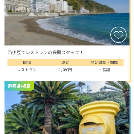
そして何より、この町の人々の温かさ。
観光客にも、働くスタッフにも分け隔てなく声をかけて
くれる優しさがあり、初めての土地でもすぐに馴染めま
す。
「おかえり」と迎えてくれるような雰囲気の中で働ける
のは、下田という町の大きな魅力の一つです！
西伊豆でレストランの長期スタッフ！
職種
時給
開始時期・期間
レストラン
1,260円
～長期
静岡県/初島