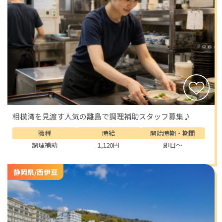
るよう。
仕事帰りに立ち寄って、コーヒーを飲みながら夕暮れの
風を感じる。そんな小さな贅沢も、この街ならではで
す。
観光だけでなく、自然も豊かです。
冬の「爪木崎公園」では、一面に咲く白い水仙が海風に
揺れ、香りがあたりを包みます。
春は桜、夏はマリンスポーツ、秋は温泉と食の季節。
どの季節に訪れても、新しい風景と出会えるのが下田の
相模湾を見渡す人気の離島で調理補助スタッフ募集♪
魅力です。
仕事の合間や休日には、地元の食を楽しむのもおすすめ
職種
時給
開始時期・期間
です。
調理補助
1,120円
即日～
下田港で水揚げされた新鮮な金目鯛はこの地域の名物。
煮付けはもちろん、刺身やしゃぶしゃぶでも絶品です。
静岡県/西伊豆
そのほか、サザエや伊勢エビ、地物の野菜など、地元の
食材はどれも力強い味わい。
料理に関わる仕事をしながら、素材の魅力を実感できる
のも、この職場ならではです。