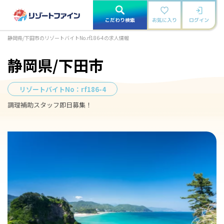
こだわり検索
お気に入り
ログイン
静岡県/下田市のリゾートバイトNo.rf186-4の求人情報
静岡県/下田市
リゾートバイトNo：
rf186-4
調理補助スタッフ即日募集！