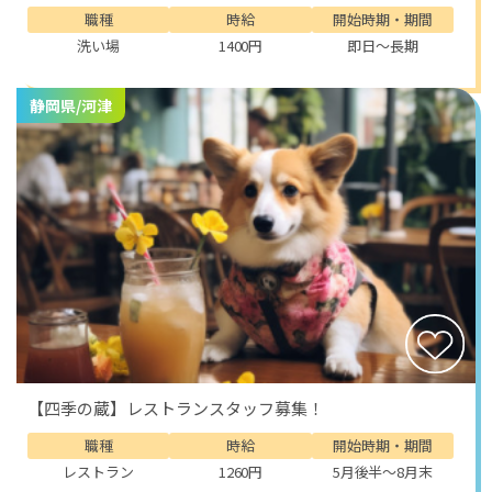
職種
時給
開始時期・期間
洗い場
1400円
即日～長期
静岡県/河津
【四季の蔵】レストランスタッフ募集！
職種
時給
開始時期・期間
レストラン
1260円
5月後半～8月末