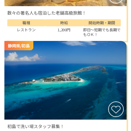
数々の著名人も宿泊した老舗高級旅館！
職種
時給
開始時期・期間
レストラン
1,200円
即日～短期でも長期で
もＯＫ！
静岡県/初島
初島で洗い場スタッフ募集！