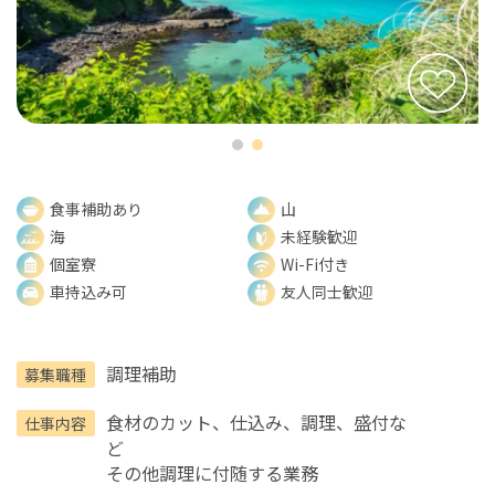
食事補助あり
山
海
未経験歓迎
個室寮
Wi-Fi付き
車持込み可
友人同士歓迎
調理補助
募集職種
食材のカット、仕込み、調理、盛付な
仕事内容
ど
その他調理に付随する業務