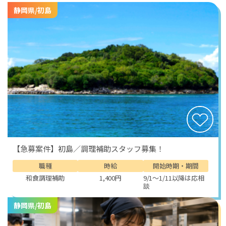
食事補助があり、勤務日には温かいまかないを食べるこ
静岡県/初島
とができます。
完全個室の寮が用意されているため、仕事のあとはプラ
イベートな時間をゆっくり過ごせます。
車の持ち込みも可能で、駐車場代は無料。休日には海沿
いをドライブしたり、温泉を巡ったりと、下田ならでは
の楽しみ方が広がります。
下田といえば、やはり美しい海。
「白浜大浜海岸」は、遠浅の真っ白な砂浜とコバルトブ
ルーの海が広がる人気スポット。
朝の光に照らされた波はまるでガラスのように透明で、
足を浸すだけで心まで洗われるような気分になります。
【急募案件】初島／調理補助スタッフ募集！
少し足をのばせば「鍋田浜海岸」もあり、静かで落ち着
いた雰囲気が魅力。観光客でにぎわう夏も、春や秋には
職種
時給
開始時期・期間
地元の人が散歩を楽しむ穏やかな時間が流れます。
和食調理補助
1,400円
9/1～1/11以降は応相
談
また、下田は歴史の街でもあります。
「ペリーロード」には石畳の小道が続き、古民家を改装
静岡県/初島
した雑貨店やカフェが並びます。
柳の木が川沿いに揺れ、まるで時がゆっくりと流れてい