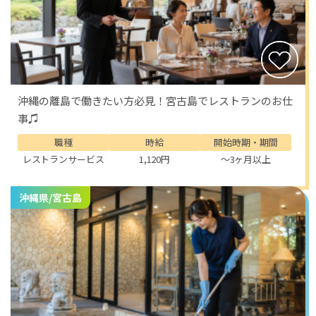
沖縄の離島で働きたい方必見！宮古島でレストランのお仕
事♫
職種
時給
開始時期・期間
レストランサービス
1,120円
～3ヶ月以上
沖縄県/宮古島