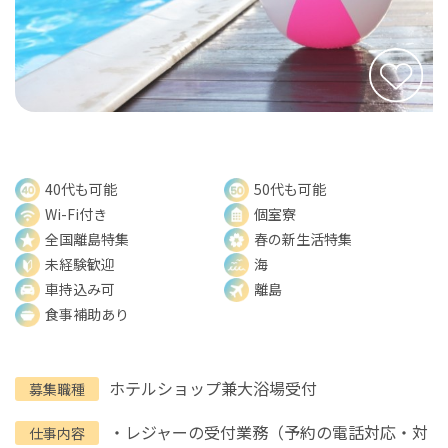
40代も可能
50代も可能
Wi-Fi付き
個室寮
全国離島特集
春の新生活特集
未経験歓迎
海
車持込み可
離島
食事補助あり
ホテルショップ兼大浴場受付
募集職種
・レジャーの受付業務（予約の電話対応・対
仕事内容