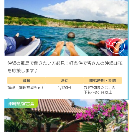
沖縄の離島で働きたい方必見！好条件で皆さんの沖縄LIFE
を応援します♪
職種
時給
開始時期・期間
調理（調理補助も可）
1,120円
7月中旬または、8月
下旬～3ヶ月以上
沖縄県/宮古島