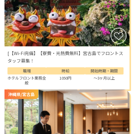
[【Wi-Fi完備】【寮費・光熱費無料】宮古島でフロントス
タッフ募集！
職種
時給
開始時期・期間
ホテルフロント業務全
1050円
～3ヶ月以上
般
沖縄県/宮古島