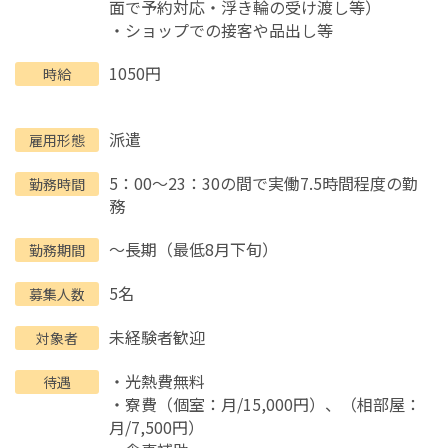
面で予約対応・浮き輪の受け渡し等）
・ショップでの接客や品出し等
1050円
時給
派遣
雇用形態
5：00～23：30の間で実働7.5時間程度の勤
勤務時間
務
～長期（最低8月下旬）
勤務期間
5名
募集人数
未経験者歓迎
対象者
・光熱費無料
待遇
・寮費（個室：月/15,000円）、（相部屋：
月/7,500円）