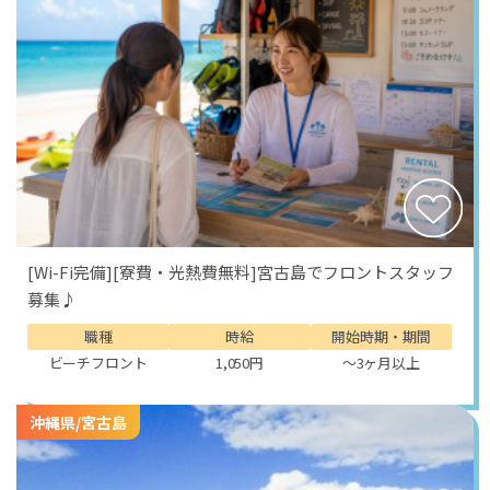
[Wi-Fi完備][寮費・光熱費無料]宮古島でフロントスタッフ
募集♪
職種
時給
開始時期・期間
ビーチフロント
1,050円
～3ヶ月以上
沖縄県/宮古島