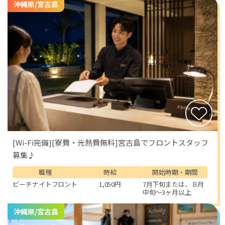
沖縄県/宮古島
[Wi-Fi完備][寮費・光熱費無料]宮古島でフロントスタッフ
募集♪
職種
時給
開始時期・期間
ビーチナイトフロント
1,050円
7月下旬または、８月
中旬～3ヶ月以上
沖縄県/宮古島