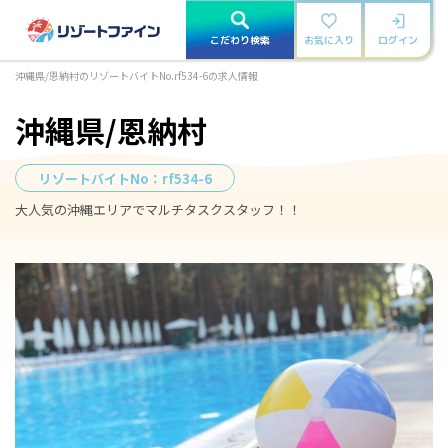
こだわり検索
お気に入り
ログイン
沖縄県/恩納村のリゾートバイトNo.rf534-6の求人情報
沖縄県/恩納村
リゾートバイトNo：
rf534-6
大人気の沖縄エリアでマルチタスクスタッフ！！