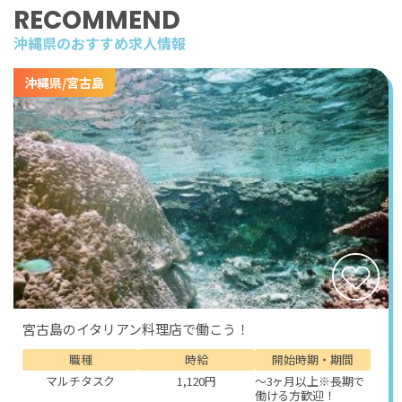
RECOMMEND
沖縄県のおすすめ求人情報
沖縄県/宮古島
宮古島のイタリアン料理店で働こう！
職種
時給
開始時期・期間
マルチタスク
1,120円
～3ヶ月以上※長期で
働ける方歓迎！