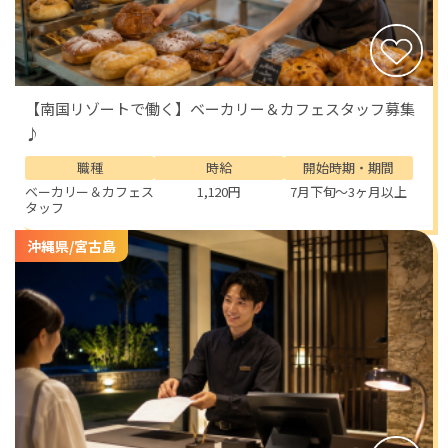
【南国リゾートで働く】ベーカリー＆カフェスタッフ募集
♪
職種
時給
開始時期・期間
ベーカリー＆カフェス
1,120円
7月下旬～3ヶ月以上
タッフ
沖縄県/宮古島