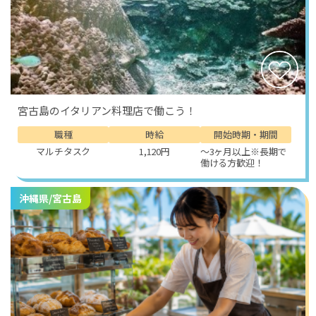
宮古島のイタリアン料理店で働こう！
職種
時給
開始時期・期間
マルチタスク
1,120円
～3ヶ月以上※長期で
働ける方歓迎！
沖縄県/宮古島