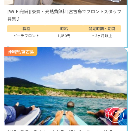
[Wi-Fi完備][寮費・光熱費無料]宮古島でフロントスタッフ
募集♪
職種
時給
開始時期・期間
ビーチフロント
1,050円
～3ヶ月以上
沖縄県/宮古島