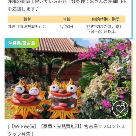
沖縄の離島で働きたい方必見！好条件で皆さんの沖縄LIFE
を応援します♪
職種
時給
開始時期・期間
調理（調理補助も可）
1,120円
7月中旬または、8月
下旬～3ヶ月以上
沖縄県/宮古島
[【Wi-Fi完備】【寮費・光熱費無料】宮古島でフロントス
タッフ募集！