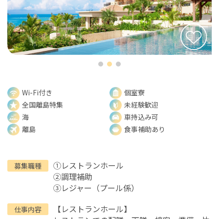
Wi-Fi付き
個室寮
全国離島特集
未経験歓迎
海
車持込み可
離島
食事補助あり
①レストランホール
募集職種
②調理補助
③レジャー（プール係）
【レストランホール】
仕事内容