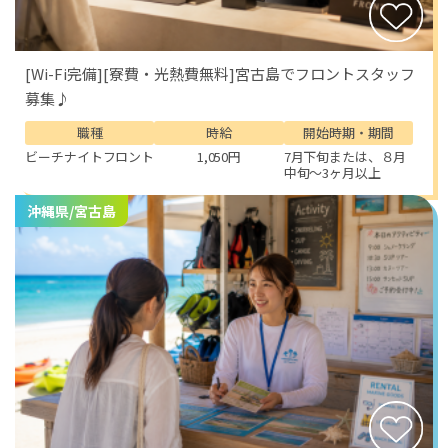
[Wi-Fi完備][寮費・光熱費無料]宮古島でフロントスタッフ
募集♪
職種
時給
開始時期・期間
ビーチナイトフロント
1,050円
7月下旬または、８月
中旬～3ヶ月以上
沖縄県/宮古島