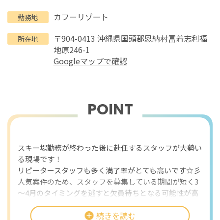
カフーリゾート
勤務地
〒904-0413 沖縄県国頭郡恩納村冨着志利福
所在地
地原246-1
Googleマップで確認
POINT
おすすめポイント
スキー場勤務が終わった後に赴任するスタッフが大勢い
る現場です！
リピータースタッフも多く満了率がとても高いです☆彡
人気案件のため、スタッフを募集している期間が短く3
～4月のタイミングを逃すと欠員待ちとなる可能性が高
いです。
続きを読む
12月～1月に選考に進めれば採用の可能性が高いのでぜ