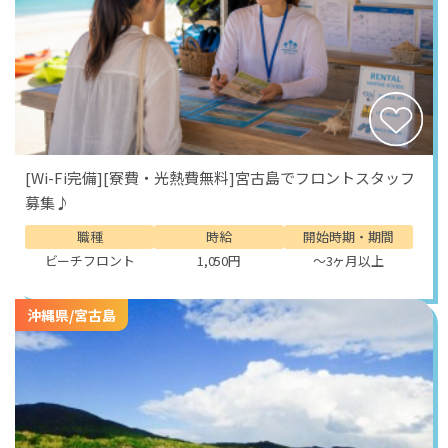
[Wi-Fi完備][寮費・光熱費無料]宮古島でフロントスタッフ
募集♪
職種
時給
開始時期・期間
ビーチフロント
1,050円
～3ヶ月以上
沖縄県/宮古島