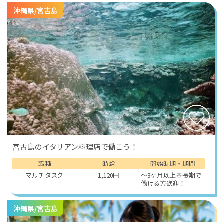
沖縄県/宮古島
宮古島のイタリアン料理店で働こう！
職種
時給
開始時期・期間
マルチタスク
1,120円
～3ヶ月以上※長期で
働ける方歓迎！
沖縄県/宮古島