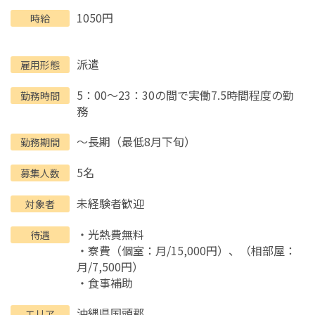
1050円
時給
派遣
雇用形態
5：00～23：30の間で実働7.5時間程度の勤
勤務時間
務
～長期（最低8月下旬）
勤務期間
5名
募集人数
未経験者歓迎
対象者
・光熱費無料
待遇
・寮費（個室：月/15,000円）、（相部屋：
月/7,500円）
・食事補助
沖縄県
国頭郡
エリア