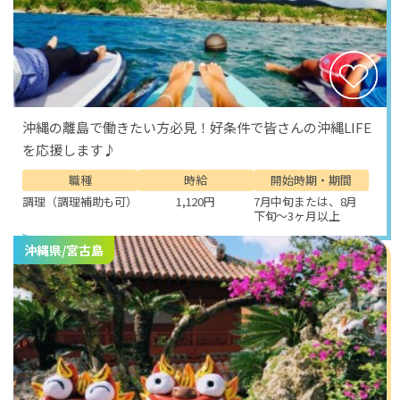
沖縄の離島で働きたい方必見！好条件で皆さんの沖縄LIFE
を応援します♪
職種
時給
開始時期・期間
調理（調理補助も可）
1,120円
7月中旬または、8月
下旬～3ヶ月以上
沖縄県/宮古島