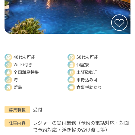
40代も可能
50代も可能
Wi-Fi付き
個室寮
全国離島特集
未経験歓迎
海
車持込み可
離島
食事補助あり
受付
募集職種
レジャーの受付業務（予約の電話対応・対面
仕事内容
で予約対応・浮き輪の受け渡し等）