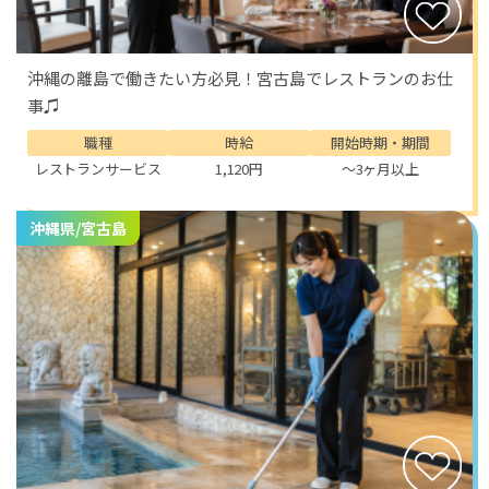
沖縄の離島で働きたい方必見！宮古島でレストランのお仕
事♫
職種
時給
開始時期・期間
レストランサービス
1,120円
～3ヶ月以上
沖縄県/宮古島