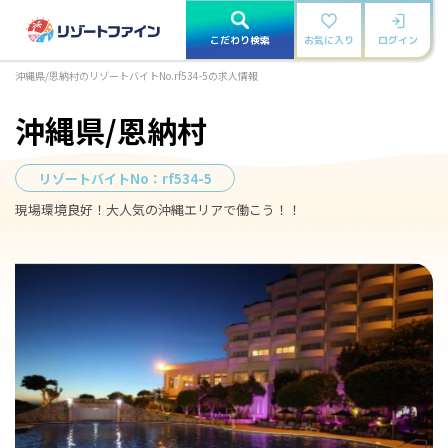
こだわり検索
お気に入り
ログイン
沖縄県/恩納村のリゾートバイトNo.rf534-5の求人情報
沖縄県/恩納村
リゾートバイトNo：
rf534-5
現場環境良好！大人気の沖縄エリアで働こう！！