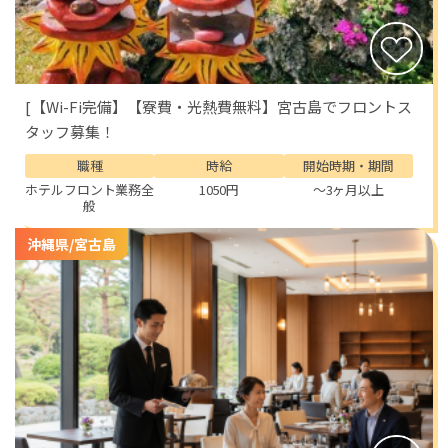
[【Wi-Fi完備】【寮費・光熱費無料】宮古島でフロントス
タッフ募集！
職種
時給
開始時期・期間
ホテルフロント業務全
1050円
～3ヶ月以上
般
沖縄県/宮古島