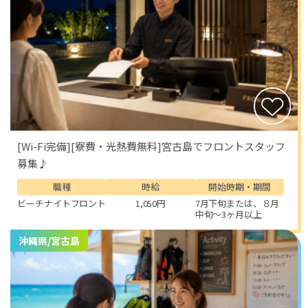
[Wi-Fi完備][寮費・光熱費無料]宮古島でフロントスタッフ
募集♪
職種
時給
開始時期・期間
ビーチナイトフロント
1,050円
7月下旬または、８月
中旬～3ヶ月以上
沖縄県/宮古島