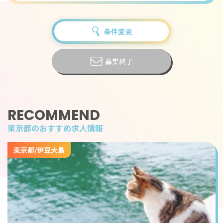
経験をしっかり活かして働けます。
勤務時間は朝6:00から夜23:00までの間で実働8時間、シ
条件変更
フト制勤務となります。通いでの勤務となりますが、勤
務地はアクセスの良い東京都港区・お台場エリア。都心
からの通勤もしやすく、仕事帰りにショッピングや食事
募集終了
を楽しむこともできる便利な立地です。
特筆すべきはその 高時給1610円。都内でも高水準の時
給設定となっており、しっかり稼ぎたい方には最適で
RECOMMEND
す。接客経験を活かしつつ、高収入を目指せるのは大き
東京都のおすすめ求人情報
な魅力です。
東京都/伊豆大島
また、勤務地のお台場は観光スポットとしても人気で、
休日や勤務後に楽しめるスポットが盛りだくさん。ショ
ッピングモール「アクアシティお台場」や「ダイバーシ
ティ東京」、レインボーブリッジを望む絶景、夜景の美
しさは都内でも屈指です。季節ごとに開催されるイベン
トやイルミネーションもあり、仕事以外の時間も充実さ
せられる環境です。