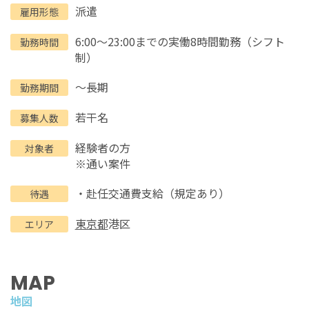
派遣
雇用形態
6:00～23:00までの実働8時間勤務（シフト
勤務時間
制）
～長期
勤務期間
若干名
募集人数
経験者の方
対象者
※通い案件
・赴任交通費支給（規定あり）
待遇
東京都
港区
エリア
MAP
地図