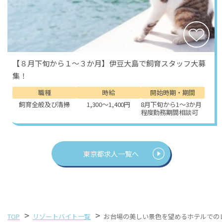
さらに、観光客や海外からのお客様も多く訪れるため、
語学スキルを活かしたり国際的な接客を学ぶ場としても
最適です。日々多様なお客様と接することで、自然とホ
スピタリティマインドが磨かれ、スキルアップにもつな
【８月下旬から１～３か月】伊豆大島で飼育スタッフ大募
がります。
集！
「経験を活かして働きたい」「お台場という人気エリア
職種
時給
開始時期・期間
で働きたい」「高時給でしっかり稼ぎたい」 ― そんな
飼育全般及び清掃
1,300～1,400円
8月下旬から1～3か月
方にぴったりのお仕事です。観光地であるお台場の立地
程度勤務期間相談可
を楽しみながら、接客経験を次のステップに活かしてみ
ませんか？
東京都求人一覧へ
>
>
TOP
リゾートバイト一覧
お台場の美しい景色を望めるホテルでのレ