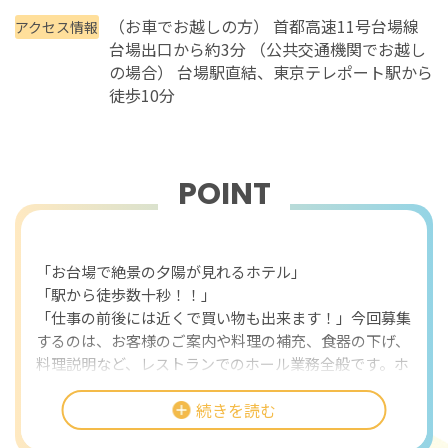
（お車でお越しの方） 首都高速11号台場線
アクセス情報
台場出口から約3分 （公共交通機関でお越し
の場合） 台場駅直結、東京テレポート駅から
徒歩10分
POINT
おすすめポイント
「お台場で絶景の夕陽が見れるホテル」
「駅から徒歩数十秒！！」
「仕事の前後には近くで買い物も出来ます！」今回募集
するのは、お客様のご案内や料理の補充、食器の下げ、
料理説明など、レストランでのホール業務全般です。ホ
テルや大型商業施設に併設されたレストランでのお仕事
続きを読む
は、華やかな雰囲気の中で接客スキルをさらに磨けるチ
ャンス。経験者の方を対象にしているため、これまでの