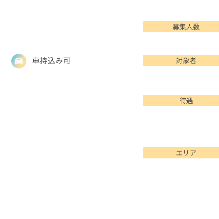
募集人数
車持込み可
対象者
待遇
エリア