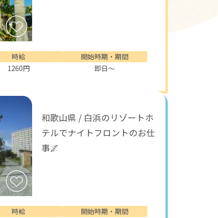
時給
開始時期・期間
1260円
即日～
和歌山県 / 白浜のリゾートホ
テルでナイトフロントのお仕
事🌌
時給
開始時期・期間