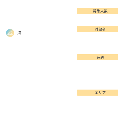
募集人数
対象者
海
待遇
エリア