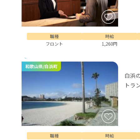
職種
時給
フロント
1,260円
和歌山県/白浜町
白浜
トラ
職種
時給