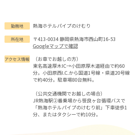
熱海ホテルパイプのけむり
勤務地
〒413-0034 静岡県熱海市西山町16-53
所在地
Googleマップで確認
（お車でお越しの方）
アクセス情報
東名高速厚木IC→小田原厚木道経由で約60
分。小田原西I.C.から国道1号線・県道20号線
で約40分。駐車場80台無料。
（公共交通機関でお越しの場合）
JR熱海駅②番乗場から笹良ヶ台循環バスで
「熱海ホテルパイプのけむり前」下車徒歩1
分、またはタクシーで約10分。