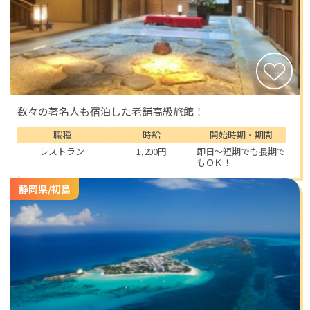
数々の著名人も宿泊した老舗高級旅館！
職種
時給
開始時期・期間
レストラン
1,200円
即日～短期でも長期で
もＯＫ！
静岡県/初島