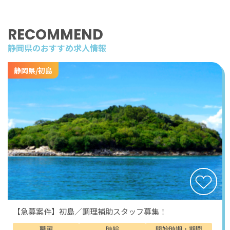
ない、自然と共にある暮らしを感じながら働くことがで
きます。
RECOMMEND
休日には、さまざまな観光スポットを巡る楽しみもあり
静岡県のおすすめ求人情報
ます。ロープウェイに乗って高台へ向かえば、広大な相
模湾を一望することができ、空と海が溶け合うような景
静岡県/初島
色に出会えます。また、海岸線を歩きながら、ゆっくり
と流れる時間を感じるのもおすすめです。潮風を感じな
がらの散歩は、日々の疲れを癒し、心をリフレッシュさ
せてくれます。
歴史ある神社や文化施設も点在しており、自然と文化の
両方に触れることができます。木々に囲まれた静かな場
所で過ごす時間は、心を落ち着かせ、新しい発見をもた
らしてくれます。また、美術館では、自然と調和した空
間の中で芸術に触れることができ、感性を豊かにしてく
れます。こうした体験は、リゾートバイトをしながら生
活するからこそ、日常の一部として楽しむことができま
【急募案件】初島／調理補助スタッフ募集！
す。
職種
時給
開始時期・期間