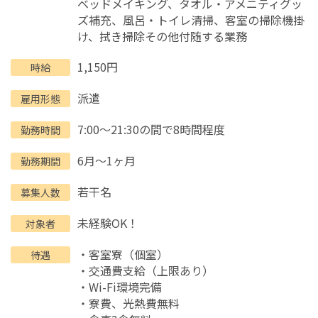
ベッドメイキング、タオル・アメニティグッ
ズ補充、風呂・トイレ清掃、客室の掃除機掛
け、拭き掃除その他付随する業務
1,150円
時給
派遣
雇用形態
7:00～21:30の間で8時間程度
勤務時間
6月～1ヶ月
勤務期間
若干名
募集人数
未経験OK！
対象者
・客室寮（個室）
待遇
・交通費支給（上限あり）
・Wi-Fi環境完備
・寮費、光熱費無料