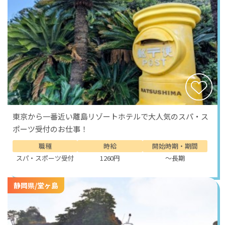
海を身近に感じながら働き、地域の魅力に触れ、人との
出会いを重ねていく。このリゾートバイトでの経験は、
きっとこれからの人生の中で大切な思い出のひとつにな
るはずです。新しい環境での一歩は、あなた自身の可能
性を広げてくれる貴重な機会になります。
東京から一番近い離島リゾートホテルで大人気のスパ・ス
ポーツ受付のお仕事！
職種
時給
開始時期・期間
スパ・スポーツ受付
1260円
～長期
静岡県/堂ヶ島