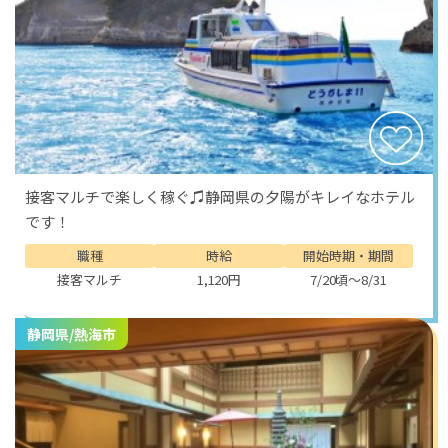
接客マルチで楽しく稼ぐ♫静岡県の夕陽がキレイなホテル
です！
職種
時給
開始時期・期間
接客マルチ
1,120円
7/20頃～8/31
静岡県/熱海市