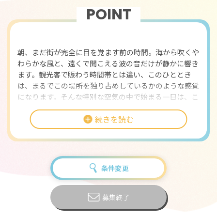
POINT
おすすめポイント
朝、まだ街が完全に目を覚ます前の時間。海から吹くや
わらかな風と、遠くで聞こえる波の音だけが静かに響き
ます。観光客で賑わう時間帯とは違い、このひととき
は、まるでこの場所を独り占めしているかのような感覚
になります。そんな特別な空気の中で始まる一日は、こ
こでのリゾートバイトが単なる仕事ではなく、自分自身
続きを読む
の心まで整えてくれる時間であることを実感させてくれ
ます。
今回ご紹介するリゾートバイトは、海と温泉に囲まれた
宿泊施設でのお仕事です。多くの人が癒しや非日常を求
条件変更
めて訪れる場所で、その時間を支える役割を担うことに
なります。忙しさの中にも、ふとした瞬間に海を眺めた
り、澄んだ空気を感じたりすることができる環境は、こ
募集終了
の場所ならではの魅力です。都会では味わうことのでき