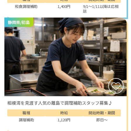
食の魅力も、この地域での生活をより豊かなものにして
和食調理補助
1,400円
9/1～1/11以降は応相
談
くれます。新鮮な魚介類を使った料理はもちろん、昔な
がらの商店や喫茶店を巡るのも楽しみのひとつです。地
静岡県/初島
元の人々に愛されるお店を見つけることで、この場所で
暮らしている実感がより深まります。仕事終わりに立ち
寄る小さなお店や、休日にゆっくり味わう食事は、ここ
での生活をより特別なものにしてくれます。
このリゾートバイトでは、レストラン業務と客室清掃の
両方を担当していただきます。レストランでは、お客様
のご案内や食器下げ、料理の補充、料理の説明などを行
います。お客様が心地よく食事を楽しめるよう、丁寧な
対応をすることが大切です。直接お客様と接する機会が
多いため、人と関わることが好きな方にとって、とても
やりがいのある仕事です。最初は不安に感じるかもしれ
相模湾を見渡す人気の離島で調理補助スタッフ募集♪
ませんが、未経験の方でも安心して始められるよう、周
囲のスタッフがしっかりサポートしてくれます。
職種
時給
開始時期・期間
調理補助
1,120円
即日～
また、客室清掃では、ベッドメイキングやタオル、アメ