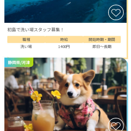
初島で洗い場スタッフ募集！
職種
時給
開始時期・期間
洗い場
1400円
即日～長期
静岡県/河津