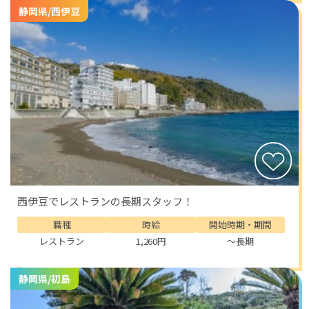
ニティの補充、風呂やトイレの清掃、掃除機掛け、拭き
静岡県/西伊豆
掃除などを行います。お客様が快適に過ごせる空間を整
える大切な役割であり、自分の手で整えた客室が完成し
たときには、大きな達成感を感じることができます。細
かな部分まで気を配る力や、丁寧に作業を進める力が自
然と身についていきます。
勤務時間は6時から22時の間で、1日8時間前後となりま
す。日によって多少の変動はありますが、無理のない範
囲で働くことができ、生活のリズムを整えながら過ごす
ことができます。未経験の方でも応募可能で、新しい環
境に挑戦したい方にとって最適な機会です。
西伊豆でレストランの長期スタッフ！
生活面でも安心できる環境が整っています。寮は客室寮
職種
時給
開始時期・期間
が用意されており、Wi-Fi環境も完備されています。寮
費や光熱費は無料のため、生活費を抑えながら働くこと
レストラン
1,260円
～長期
ができます。さらに、食事は1日2食無料で提供されるた
め、日々の食事にも困ることはありません。交通費も規
静岡県/初島
定内で支給されるため、遠方からでも安心して応募する
ことができます。