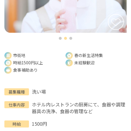
市街地
春の新生活特集
時給1500円以上
未経験歓迎
食事補助あり
洗い場
募集職種
ホテル内レストランの厨房にて、食器や調理
仕事内容
器具の洗浄、食器の管理など
1500円
時給