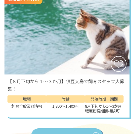
【８月下旬から１～３か月】伊豆大島で飼育スタッフ大募
集！
職種
時給
開始時期・期間
飼育全般及び清掃
1,300～1,400円
8月下旬から1～3か月
程度勤務期間相談可