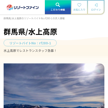
こだわり検索
お気に入り
ログイン
群馬県/水上高原のリゾートバイトNo.rf280-1の求人情報
群馬県/水上高原
リゾートバイトNo：
rf280-1
水上高原でレストランスタッフ急募！