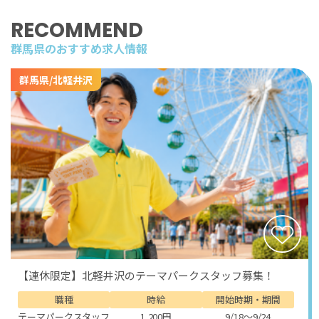
力を磨くことができます。未経験の方でも安心して始め
られるよう丁寧な指導がありますし、接客経験者にとっ
RECOMMEND
てはさらにスキルを発揮できる絶好の環境です。
群馬県のおすすめ求人情報
勤務時間は7:00～21:00の間で実働8時間、中抜け勤務が
群馬県/北軽井沢
基本となります。午前のシフトで朝食サービスを担当
し、午後はゆっくり休憩、夕方から再びディナー対応に
入るといった流れです。メリハリのある働き方ができる
ため、体力的な負担も少なく、空いた時間には周辺の自
然や温泉を楽しむことも可能です。
待遇面も充実しており、個室寮が用意されているためプ
ライベートを確保しながら働くことができます。Wi-Fi
も完備しているので、オフタイムには動画を楽しんだり
家族や友人と連絡を取り合うことも快適。さらに寮費や
光熱費が無料のため、余計な生活費がかからずしっかり
と貯金できる点も大きな魅力です。赴任交通費も規定内
【連休限定】北軽井沢のテーマパークスタッフ募集！
で支給されるので、遠方からの応募者でも安心です。
職種
時給
開始時期・期間
観光の面でも、水上温泉は見どころが豊富です。冬は谷
テーマパークスタッフ
1,200円
9/18～9/24