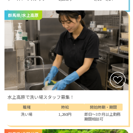
川岳やスキー場でアクティブに過ごせ、仕事の合間にス
キーやスノーボードを楽しむスタッフも少なくありませ
群馬県/水上高原
ん。雪景色を眺めながらの温泉入浴は、心も体も癒され
る贅沢な時間となるでしょう。さらに、近隣にはスノー
シュー体験やラフティング（シーズン限定）、氷の芸術
を堪能できる自然のスポットなどもあり、休日の過ごし
方には事欠きません。
また、温泉街ならではの雰囲気も魅力です。地元の食事
処で郷土料理を味わったり、足湯でのんびり過ごしたり
と、働きながら観光客気分も味わえます。都会では得ら
れない「ゆったりとした時間」と「人の温かさ」を感じ
られる環境は、リゾートバイトならではの醍醐味です。
水上高原で洗い場スタッフ募集！
水上温泉でのレストランホールスタッフは、接客スキル
を活かしながらも温泉地ならではの観光を楽しめる、ま
職種
時給
開始時期・期間
さに一石二鳥のお仕事。自然の美しさ、温泉の癒し、そ
洗い場
1,260円
即日～3か月以上勤務
期間相談可
して接客のやりがいを同時に味わえる特別な体験が待っ
ています。