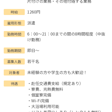
片付けの業務・その他付随する業務
1260円
時給
派遣
雇用形態
6：00～21：00までの間の8時間程度（中抜
勤務時間
け勤務）
即日～
勤務期間
若干名
募集人数
未経験の方や学生の方も大歓迎！
対象者
・赴任交通費支給（規定あり）
待遇
・寮費、光熱費無料
・個室寮完備
・Wi-Fi完備
・大浴場利用可能
・リフト券貸出しあり（レンタルも無料）