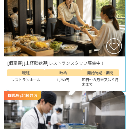
[個室寮][未経験歓迎]レストランスタッフ募集中！
職種
時給
開始時期・期間
レストランホール
1,260円
即日～８月末又は９月
末まで
群馬県/北軽井沢