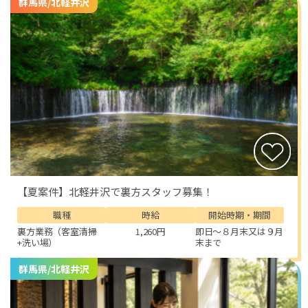
群馬県/北軽井沢
【夏案件】北軽井沢で裏方スタッフ募集！
職種
時給
開始時期・期間
裏方業務（客室清掃
1,260円
即日～８月末又は９月
+洗い場）
末まで
群馬県/北軽井沢