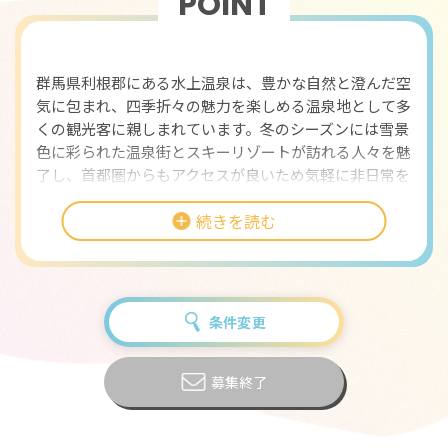
POINT
おすすめポイント
群馬県利根郡にある水上温泉は、豊かな自然と澄んだ空
気に包まれ、四季折々の魅力を楽しめる温泉地として多
くの観光客に親しまれています。冬のシーズンには雪景
色に彩られた温泉街とスキーリゾートが訪れる人々を魅
了し、首都圏からもアクセスが良いため気軽に非日常を
味わえる場所です。そんな絶景と温泉に囲まれた高原リ
続きを読む
ゾートホテルで今回募集するのが、レストランホールス
タッフ のお仕事です。
レストランホールの業務は、来館されるお客様に快適な
食事時間を提供する大切な役割を担います。お客様のご
条件変更
案内から始まり、料理の配膳・下膳、ドリンクの提供、
食器やテーブルの片付けまで幅広く対応します。単に料
理を運ぶだけでなく、お客様の食事の進み具合を見なが
募集終了
らタイミングよくサービスを行うことや、笑顔で接客を
心がけることが求められるため、接客スキルや気配りの