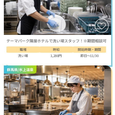
テーマパーク隣接ホテルで洗い場スタッフ！※期間相談可
職種
時給
開始時期・期間
洗い場
1,200円
即日～11/30
群馬県/水上温泉