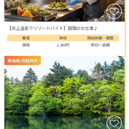
【水上温泉でリゾートバイト】調理のお仕事♪
職種
時給
開始時期・期間
調理
1,260円
即日～長期
群馬県/北軽井沢