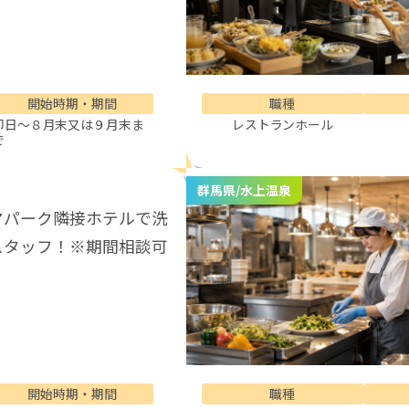
開始時期・期間
職種
即日～８月末又は９月末ま
レストランホール
で
群馬県/水上温泉
マパーク隣接ホテルで洗
スタッフ！※期間相談可
開始時期・期間
職種