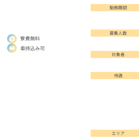
勤務期間
募集人数
寮費無料
車持込み可
対象者
待遇
エリア