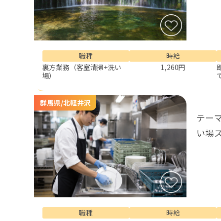
職種
時給
裏方業務（客室清掃+洗い
1,260円
場）
群馬県/北軽井沢
テー
い場
職種
時給