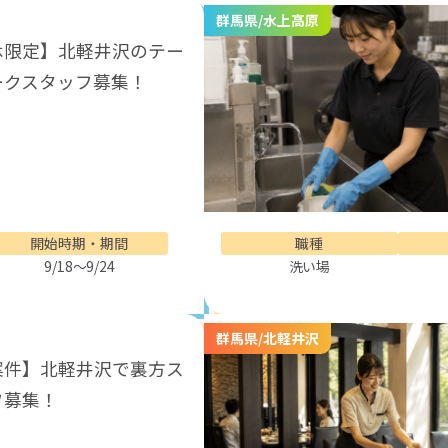
群馬県/水上高原
休限定】北軽井沢のテー
ークスタッフ募集！
開始時期・期間
職種
9/18～9/24
洗い場
群馬県/北軽井沢
案件】北軽井沢で裏方ス
フ募集！