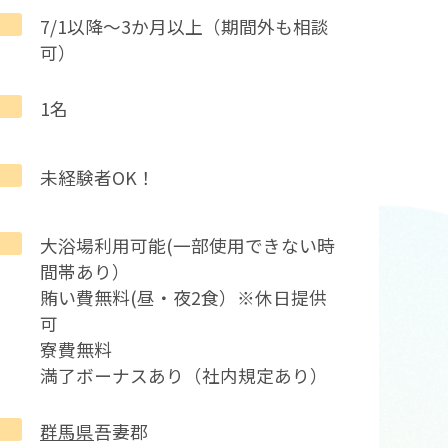
7/1以降～3か月以上（期間外も相談
可）
1名
未経験者OK！
大浴場利用可能(一部使用できない時
間帯あり）
賄い費無料(昼・夜2食）※休日提供
可
寮費無料
満了ボーナスあり（社内規定あり）
群馬県
吾妻郡