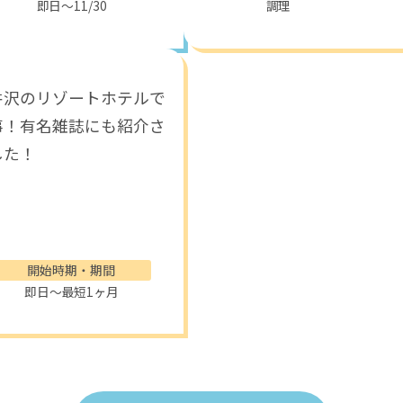
即日～11/30
調理
井沢のリゾートホテルで
事！有名雑誌にも紹介さ
した！
開始時期・期間
即日～最短1ヶ月