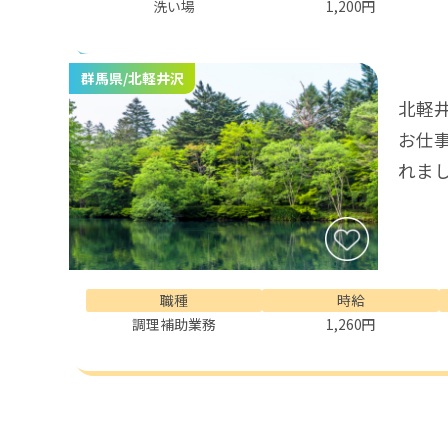
洗い場
1,200円
群馬県/北軽井沢
北軽
お仕
れま
職種
時給
調理補助業務
1,260円