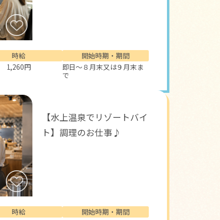
時給
開始時期・期間
1,260円
即日～８月末又は９月末ま
で
【水上温泉でリゾートバイ
ト】調理のお仕事♪
時給
開始時期・期間