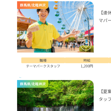
群馬県/北軽井沢
【連
マパ
職種
時給
テーマパークスタッフ
1,200円
群馬県/北軽井沢
【夏
タッ