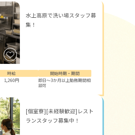
水上高原で洗い場スタッフ募
集！
時給
開始時期・期間
1,260円
即日～3か月以上勤務期間相
談可
[個室寮][未経験歓迎]レスト
ランスタッフ募集中！