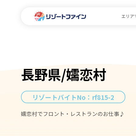
エリア
長野県/嬬恋村
リゾートバイトNo：
rf815-2
嬬恋村でフロント・レストランのお仕事♪