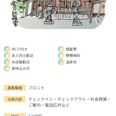
Wi-Fi付き
個室寮
友人同士歓迎
寮費無料
未経験歓迎
温泉地
車持込み可
フロント
募集職種
チェックイン・チェックアウト・料金精算・
仕事内容
ご案内・電話応対など
1230円