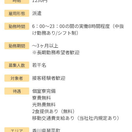
時給
派遣
雇用形態
6：00～23：00の間の実働8時間程度（中抜
勤務時間
け勤務あり/シフト制）
～3ヶ月以上
勤務期間
※長期勤務希望者歓迎
若干名
募集人数
接客経験者歓迎
対象者
個室寮完備
待遇
寮費無料
光熱費無料
2食提供あり（無料）
移動交通費支給あり（当社社内規定あり）
香川県
琴平町
エリア