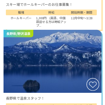
スキー場でホールキーパーのお仕事募集！
職種
時給
開始時期・期間
ホールキーパー
1,300円 (英語、中国
12月中旬～3/28
語話せる方は時給アッ
プ...
長野県/野沢温泉
長野県で温泉スタッフ！