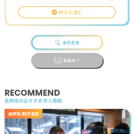
大自然に囲まれた環境で働けるのは、この案件ならでは
続きを読む
の特別なポイントです。
お仕事はホテルのフロント業務。チェックイン・チェッ
クアウト対応やお客様のお部屋へのご案内など、ホテル
の“顔”として活躍するポジションです。未経験でもコミ
条件変更
ュニケーションを大切にできる方なら大歓迎。国内外か
ら訪れる幅広い層のお客様を迎えることで、自然と接客
マナーやホスピタリティが身につきます。
募集終了
観光面では、まず「白樺湖」や「車山高原」といった自
然スポットがすぐ近く。湖畔を散策したりボートに乗っ
たり、夏には避暑地として人気のエリアです。秋には一
RECOMMEND
面が紅葉に染まり、冬にはウィンタースポーツが楽しめ
長野県のおすすめ求人情報
るなど、季節ごとに異なる遊び方ができます。
長野県/野沢温泉
また、ツーリングやドライブが好きな方には最高の環
境。ホテル前の道路は人気のドライブルートで、八ヶ岳
や霧ヶ峰高原、美ヶ原高原などへのアクセスも抜群。休