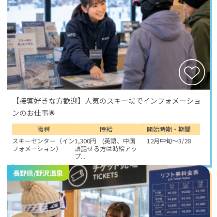
日に車やバイクで爽快な景色を走り抜けるのは、ここで
しかできない贅沢な体験です。
文化や観光スポットも豊富で、近隣には「蓼科テディベ
ア美術館」や「尖石縄文考古館」などユニークな施設も
点在。信州ならではの温泉やグルメも魅力的で、蕎麦や
山菜料理、新鮮な高原野菜を味わえるのも嬉しいポイン
トです。
【接客好きな方歓迎】人気のスキー場でインフォメーショ
待遇面も充実しています。寮費無料で生活コストを抑え
ンのお仕事🌟
られるうえ、従業員食堂や食事補助もあり安心。ホテル
の温泉に入浴できる特典もあり、仕事後に疲れを癒しな
職種
時給
開始時期・期間
がら「温泉地で働く」という特別感を日常的に味わえま
スキーセンター（イン
1,300円 (英語、中国
12月中旬～3/28
す。さらに駐車場完備で車の持ち込みも可能なので、休
フォメーション）
語話せる方は時給アッ
プ...
日の観光範囲もぐっと広がります。
長野県/野沢温泉
蓼科高原でのリゾートバイトは、大自然と観光地の魅力
を同時に楽しめる贅沢な働き方。フロントとして人と接
しながら、休日には山や湖を巡り、温泉でリフレッシ
ュ。そんな“自然と観光に包まれた生活”を叶えることが