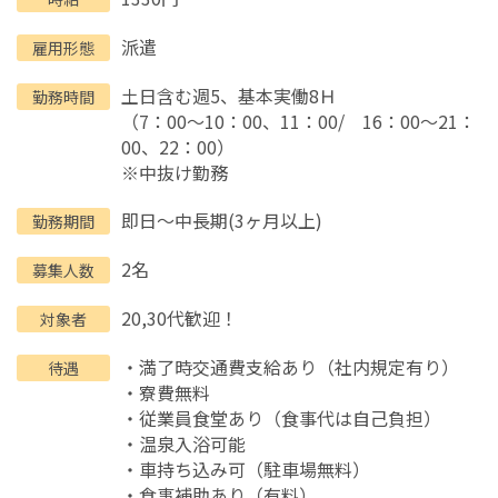
派遣
雇用形態
土日含む週5、基本実働8Ｈ
勤務時間
（7：00～10：00、11：00/ 16：00～21：
00、22：00）
※中抜け勤務
即日～中長期(3ヶ月以上)
勤務期間
2名
募集人数
20,30代歓迎！
対象者
・満了時交通費支給あり（社内規定有り）
待遇
・寮費無料
・従業員食堂あり（食事代は自己負担）
・温泉入浴可能
・車持ち込み可（駐車場無料）
・食事補助あり（有料）