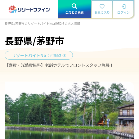
こだわり検索
お気に入り
ログイン
長野県/茅野市のリゾートバイトNo.rf952-3の求人情報
長野県/茅野市
リゾートバイトNo：
rf952-3
【寮費・光熱費無料】老舗ホテルでフロントスタッフ急募！