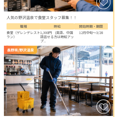
人気の野沢温泉で食堂スタッフ募集！！
職種
時給
開始時期・期間
食堂（ゲレンデレスト
1,300円 (英語、中国
12月中旬～3/28
ラン）
語話せる方は時給アッ
プ...
長野県/野沢温泉