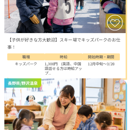
【子供が好きな方大歓迎】スキー場でキッズパークのお仕
事！
職種
時給
開始時期・期間
キッズパーク
1,300円 (英語、中国
12月中旬～3/28
語話せる方は時給アッ
プ...
長野県/野沢温泉