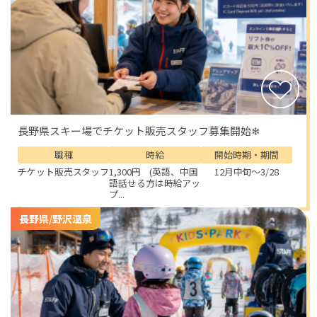
できるのが、この案件です。
長野県スキー場でチケット販売スタッフ募集開始❄
職種
時給
開始時期・期間
チケット販売スタッフ
1,300円 (英語、中国
12月中旬～3/28
語話せる方は時給アッ
プ...
長野県/野沢温泉