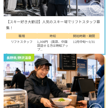
【スキー好き大歓迎】人気のスキー場でリフトスタッフ募
集！
職種
時給
開始時期・期間
リフトスタッフ
1,300円 (英語、中国
12月中旬～3/31
語話せる方は時給アッ
プ...
長野県/野沢温泉