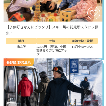
【子供好きな方にピッタリ】スキー場の託児所スタッフ募
集！
職種
時給
開始時期・期間
託児所
1,300円 (英語、中国
12月中旬～3/28
語話せる方は時給アッ
プ...
長野県/野沢温泉