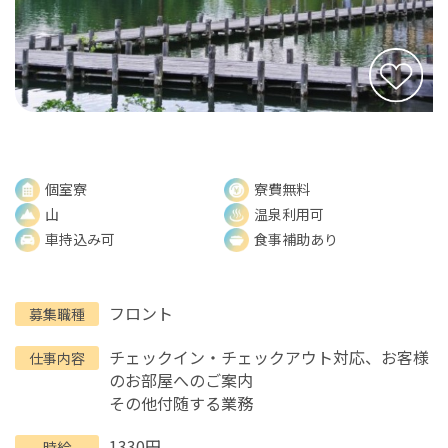
個室寮
寮費無料
山
温泉利用可
車持込み可
食事補助あり
フロント
募集職種
チェックイン・チェックアウト対応、お客様
仕事内容
のお部屋へのご案内
その他付随する業務
1330円
時給