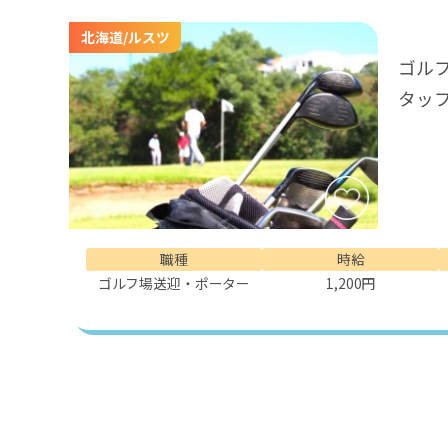
北海道/ルスツ
ゴル
タッ
職種
時給
ゴルフ場送迎・ポーター
1,200円