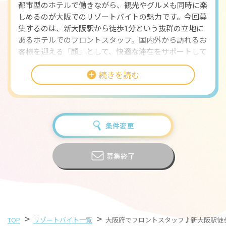
都市型のホテルで働きながら、観光やグルメも同時に楽
しめるのが大阪でのリゾートバイトの魅力です。今回募
集するのは、新大阪駅から徒歩1分という抜群の立地に
あるホテルでのフロントスタッフ。国内外から訪れるお
客様を迎える「顔」として、快適な滞在をサポートして
いただきます。
続きを読む
仕事内容は、チェックイン・チェックアウトの対応、伝
票チェックや会計業務、館内案内など多岐にわたりま
す。フロントはホテル全体の運営に直結する重要なポジ
ションであり、事務的な正確さと同時に、笑顔での接客
条件変更
が求められます。未経験の方でも、接客を通じて自然に
スキルを磨くことができる環境が整っているので安心で
す。外国人観光客も多いため、語学力を活かしたい方
募集終了
や、接客経験を積みたい方にもぴったりです。
待遇面では、赴任交通費が支給されるほか、寮費・光熱
費は無料。ホテル近くには徒歩圏内で利用できる個室寮
が用意されており、プライベートも快適に過ごせます。
>
>
TOP
リゾートバイト一覧
大阪府でフロントスタッフ♪新大阪駅徒
自転車の無料貸与があるため、大阪市内の移動にも便利