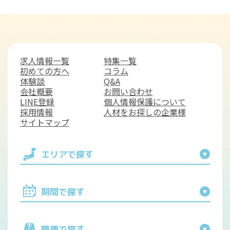
です。さらに勤務日は1日2食を低価格で利用でき、生活
面でのサポートも充実しています。
観光面では、大阪ならではの楽しみが広がります。休日
には、大阪城まで車で20分、ユニバーサル・スタジオ・
求人情報一覧
特集一覧
ジャパン（USJ）へも車で35分とアクセス抜群。梅田や
初めての方へ
コラム
体験談
Q&A
なんばといった繁華街で買い物やグルメを堪能したり、
会社概要
お問い合わせ
道頓堀で本場のお好み焼きやたこ焼きを味わったりと、
LINE登録
個人情報保護について
働きながら大阪観光を満喫できます。新大阪駅がすぐ近
採用情報
人材をお探しの企業様
くにあるため、京都や神戸への小旅行も気軽に楽しめる
サイトマップ
のも大きなメリットです。
フロント業務は、ホテルの第一印象を決めるやりがいあ
エリアで探す
る仕事。都市型ホテルならではの多様なお客様対応を経
験でき、接客スキルや事務処理能力が大きく成長しま
す。観光都市・大阪の活気を肌で感じながら、充実した
期間で探す
毎日を過ごすことができます。
職種で探す