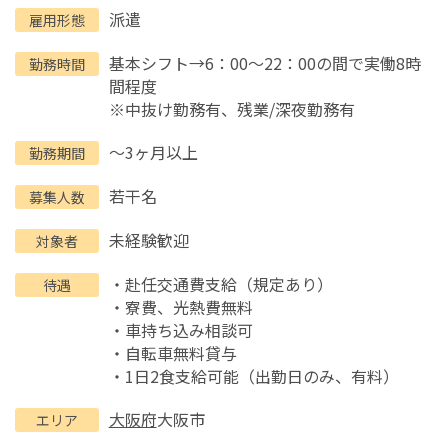
派遣
雇用形態
基本シフト→6：00～22：00の間で実働8時
勤務時間
間程度
※中抜け勤務有、残業/深夜勤務有
～3ヶ月以上
勤務期間
若干名
募集人数
未経験歓迎
対象者
・赴任交通費支給（規定あり）
待遇
・寮費、光熱費無料
・車持ち込み相談可
・自転車無料貸与
・1日2食支給可能（出勤日のみ、有料）
大阪府
大阪市
エリア