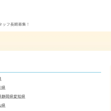
タッフ長期募集！
県
川県
県
静岡県
愛知県
山県