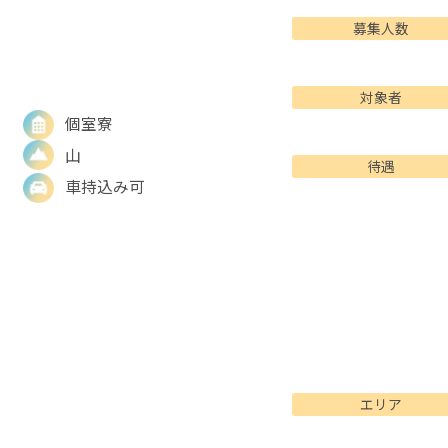
募集人数
対象者
個室寮
山
待遇
車持込み可
エリア