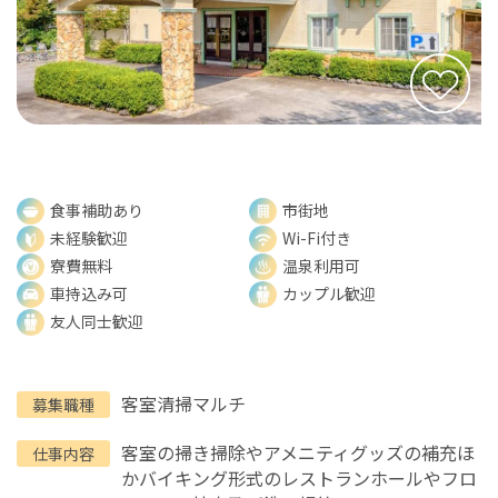
食事補助あり
市街地
未経験歓迎
Wi-Fi付き
寮費無料
温泉利用可
車持込み可
カップル歓迎
友人同士歓迎
客室清掃マルチ
募集職種
客室の掃き掃除やアメニティグッズの補充ほ
仕事内容
かバイキング形式のレストランホールやフロ