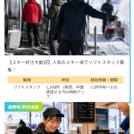
【スキー好き大歓迎】人気のスキー場でリフトスタッフ募
集！
職種
時給
開始時期・期間
リフトスタッフ
1,300円 (英語、中国
12月中旬～3/31
語話せる方は時給アッ
プ...
長野県/野沢温泉