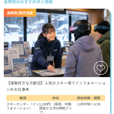
長野県のおすすめ求人情報
ニティグッズの補充などを担当します。
お客様が快適に滞在できる空間を整えるための大切な仕
長野県/野沢温泉
事です。清掃は単純な作業に見えても、細かな気配りが
求められます。次に利用されるお客様が気持ちよく過ご
せるよう、ひとつひとつ丁寧に仕上げていきます。
また、バイキング形式のレストランでは、ホールでの接
客や下膳、料理の補充なども担当します。
食事の時間は、宿泊中のお客様にとって重要なひととき
です。レストラン業務を通して、接客の基本や施設全体
の雰囲気を支える役割を実感できます。さらに、フロン
ト業務の補助や洗い場での作業なども行い、施設運営の
さまざまな側面に関わることができます。こうしたマル
チな業務経験は、今後の仕事にも活かせる貴重な経験と
なります。
【接客好きな方歓迎】人気のスキー場でインフォメーショ
勤務時間は8:00～22:00の間で実働8時間程度。
ンのお仕事🌟
日によって多少の変動はありますが、シフト制で無理な
く働けるよう調整されます。施設の一日の流れに合わせ
職種
時給
開始時期・期間
て仕事を行うため、観光地ならではの時間の流れを感じ
スキーセンター（イン
1,300円 (英語、中国
12月中旬～3/28
ながら働くことができます。
フォメーション）
語話せる方は時給アッ
プ...
待遇面も充実しています。