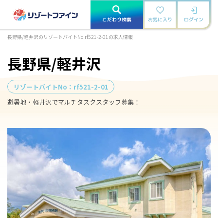
こだわり検索
お気に入り
ログイン
長野県/軽井沢のリゾートバイトNo.rf521-2-01の求人情報
長野県/軽井沢
リゾートバイトNo：
rf521-2-01
避暑地・軽井沢でマルチタスクスタッフ募集！