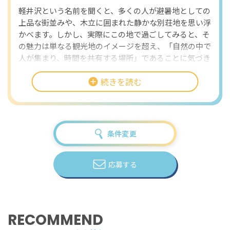
軽井沢という名前を聞くと、多くの人が避暑地としての
上品な街並みや、木立に囲まれた静かな別荘地を思い浮
かべます。しかし、実際にこの地で過ごしてみると、そ
の魅力は単なる観光地のイメージを超え、「自然の中で
人が集まり、時間を共有する場所」であることに気づき
ます。四季折々の表情を見せる森、澄んだ空気、そして
続きを読む
訪れる人々の穏やかな時間。そんな軽井沢で体験できる
のが、自然と観光の両方に触れながら働くリゾートバイ
トです。訪れる側ではなく、迎える側としてこの土地に
関わることで、軽井沢の本当の魅力を日常の中で感じる
ことができます。
条件変更
客室清掃を中心に、レストランホールでの接客やフロン
ト業務の補助、洗い場での作業など、施設運営を支える
応募する
さまざまな業務に関わります。一つの業務だけでなく、
複数の役割を経験することで、ホテル全体の流れを理解
できるのが特徴です。未経験の方も歓迎されており、現
場で実務を通じて仕事を覚えていくことができます。
RECOMMEND
客室清掃業務では、掃き掃除やベッド周りの整備、アメ