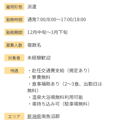
派遣
雇用形態
通常7:00/8:00～17:00/18:00
勤務時間
12月中旬～3月下旬
勤務期間
複数名
募集人数
未経験歓迎
対象者
・赴任交通費支給（規定あり）
待遇
・寮費無料
・食事補助あり（2～3食、出勤日は
無料）
・温泉大浴場無料利用可能
・車持ち込み可（駐車場無料）
新潟県
南魚沼郡
エリア