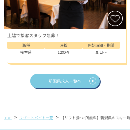
上越で接客スタッフ急募！
職種
時給
開始時期・期間
接客系
1200円
即日～
新潟県求人一覧へ
>
>
TOP
リゾートバイト一覧
【リフト券5か所無料】新潟県のスキー