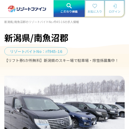
こだわり検索
お気に入り
ログイン
新潟県/南魚沼郡のリゾートバイトNo.rf945-16の求人情報
新潟県/南魚沼郡
リゾートバイトNo：
rf945-16
【リフト券5か所無料】新潟県のスキー場で駐車場・除雪係募集中！