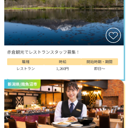
赤倉観光でレストランスタッフ募集！
職種
時給
開始時期・期間
レストラン
1,260円
即日～
新潟県/南魚沼市