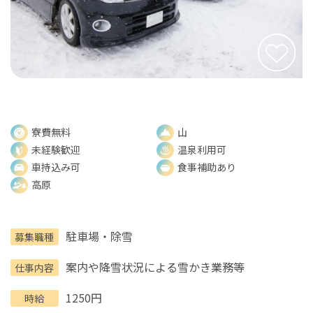
寮費無料
山
未経験歓迎
温泉利用可
車持込み可
食事補助あり
高原
駐車場・除雪
募集職種
案内や降雪状況による雪かき業務等
仕事内容
1250円
時給