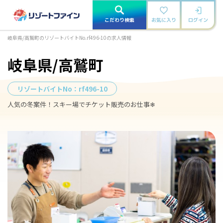
こだわり検索
お気に入り
ログイン
岐阜県/高鷲町のリゾートバイトNo.rf496-10の求人情報
岐阜県/高鷲町
リゾートバイトNo：
rf496-10
人気の冬案件！スキー場でチケット販売のお仕事❄