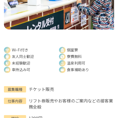
Wi-Fi付き
個室寮
友人同士歓迎
寮費無料
未経験歓迎
温泉利用可
車持込み可
食事補助あり
チケット販売
募集職種
リフト券販売やお客様のご案内などの接客業
仕事内容
務全般
1200円