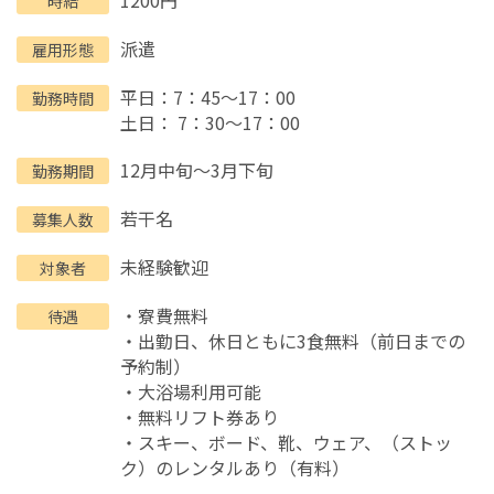
時給
派遣
雇用形態
平日：7：45～17：00
勤務時間
土日： 7：30～17：00
12月中旬～3月下旬
勤務期間
若干名
募集人数
未経験歓迎
対象者
・寮費無料
待遇
・出勤日、休日ともに3食無料（前日までの
予約制）
・大浴場利用可能
・無料リフト券あり
・スキー、ボード、靴、ウェア、（ストッ
ク）のレンタルあり（有料）