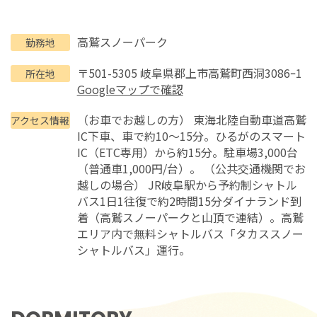
高鷲スノーパーク
勤務地
〒501-5305 岐阜県郡上市高鷲町西洞3086ｰ1
所在地
Googleマップで確認
（お車でお越しの方） 東海北陸自動車道高鷲
アクセス情報
IC下車、車で約10～15分。ひるがのスマート
IC（ETC専用）から約15分。駐車場3,000台
（普通車1,000円/台）。 （公共交通機関でお
越しの場合） JR岐阜駅から予約制シャトル
バス1日1往復で約2時間15分ダイナランド到
着（高鷲スノーパークと山頂で連結）。高鷲
エリア内で無料シャトルバス「タカススノー
シャトルバス」運行。